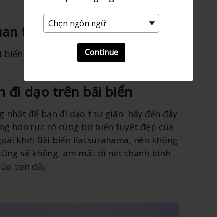
an tại Katsurahama
Continue
i biển bao gồm thủy cung và các khu vực
đi dạo trên bãi biển
ng nhất để bạn đi dạo thư giãn, hãy đến đây
g hôn rực rỡ cùng bờ biển tuyệt đẹp của
goài khơi Bãi biển Katsurahama, nên không
 cũng sẽ không làm mất đi nét thanh bình
của bạn đâu.