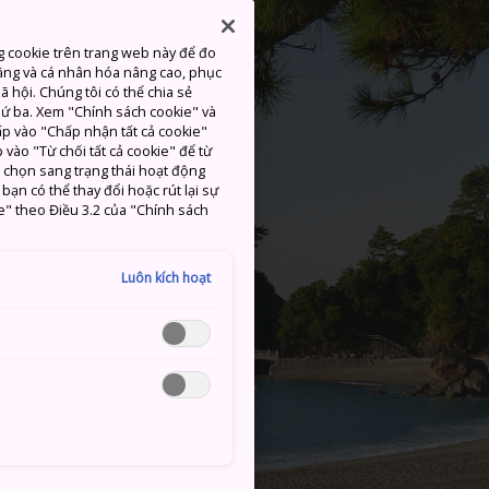
g cookie trên trang web này để đo
ăng và cá nhân hóa nâng cao, phục
 hội. Chúng tôi có thể chia sẻ
thứ ba. Xem "Chính sách cookie" và
hấp vào "Chấp nhận tất cả cookie"
 vào "Từ chối tất cả cookie" để từ
c chọn sang trạng thái hoạt động
ạn có thể thay đổi hoặc rút lại sự
e" theo Điều 3.2 của "Chính sách
Luôn kích hoạt