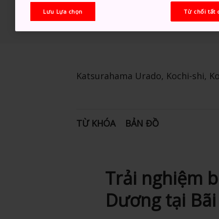
Lưu Lựa chọn
Từ chối tất 
Katsurahama Urado, Kochi-shi, K
TỪ KHÓA
BẢN ĐỒ
Trải nghiệm b
Dương tại Bã