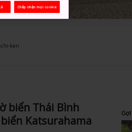
cả
Chấp nhận mọi cookie
ochi-ken
ờ biển Thái Bình
Gợi
i biển Katsurahama