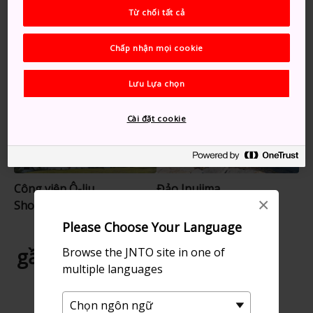
Từ chối tất cả
Thiên nhiên
Hẻm núi
Cảnh Đẹp
Chấp nhận mọi cookie
Gợi ý dành cho bạn
Lưu Lựa chọn
Cài đặt cookie
Công viên Ô-liu
Đảo Inujima
×
Shodoshima
Please Choose Your Language
gần Hẻm núi Kankakei
Browse the JNTO site in one of
multiple languages