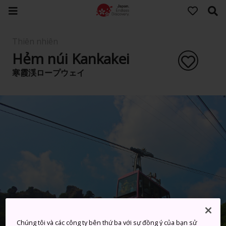
Thiên nhiên
Hẻm núi Kankakei
寒霞渓ロープウェイ
Chúng tôi và các công ty bên thứ ba với sự đồng ý của bạn sử