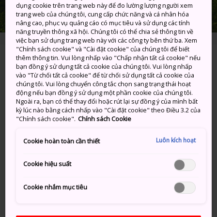
dụng cookie trên trang web này để đo lường lượng người xem
trang web của chúng tôi, cung cấp chức năng và cá nhân hóa
nâng cao, phục vụ quảng cáo có mục tiêu và sử dụng các tính
năng truyền thông xã hội. Chúng tôi có thể chia sẻ thông tin về
việc bạn sử dụng trang web này với các công ty bên thứ ba. Xem
"Chính sách cookie" và "Cài đặt cookie" của chúng tôi để biết
thêm thông tin. Vui lòng nhấp vào "Chấp nhận tất cả cookie" nếu
168 Kankakedori, Shodoshima-cho, Shozu-
bạn đồng ý sử dụng tất cả cookie của chúng tôi. Vui lòng nhấp
gun, Kagawa-ken
vào "Từ chối tất cả cookie" để từ chối sử dụng tất cả cookie của
chúng tôi. Vui lòng chuyển công tắc chọn sang trạng thái hoạt
động nếu bạn đồng ý sử dụng một phần cookie của chúng tôi.
Xem trên Google Maps
Ngoài ra, bạn có thể thay đổi hoặc rút lại sự đồng ý của mình bất
kỳ lúc nào bằng cách nhấp vào "Cài đặt cookie" theo Điều 3.2 của
Nhận Thông tin Quá cảnh
"Chính sách cookie".
Chính sách Cookie
Luôn kích hoạt
Cookie hoàn toàn cần thiết
TỪ KHÓA
BẢN ĐỒ
Cookie hiệu suất
Cookie nhắm mục tiêu
Từ khóa