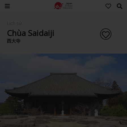
Lịch sử
Chùa Saidaiji
西大寺