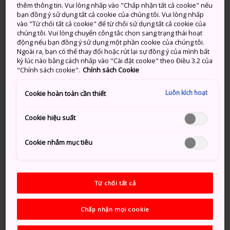
thêm thông tin. Vui lòng nhấp vào "Chấp nhận tất cả cookie" nếu
đến với nghi thức trà đạo độc đáo có các tín đồ nâng
bạn đồng ý sử dụng tất cả cookie của chúng tôi. Vui lòng nhấp
những bát trà khổng lồ đưa lên môi.
vào "Từ chối tất cả cookie" để từ chối sử dụng tất cả cookie của
chúng tôi. Vui lòng chuyển công tắc chọn sang trạng thái hoạt
động nếu bạn đồng ý sử dụng một phần cookie của chúng tôi.
Ngoài ra, bạn có thể thay đổi hoặc rút lại sự đồng ý của mình bất
kỳ lúc nào bằng cách nhấp vào "Cài đặt cookie" theo Điều 3.2 của
Đừng bỏ lỡ
"Chính sách cookie".
Chính sách Cookie
Luôn kích hoạt
Cookie hoàn toàn cần thiết
Phật Thích Ca Mâu Ni trong chính điện và
bức điêu khắc Aizen Myoo dữ tợn tại điện Aizen
Cookie hiệu suất
– công chúng có thể thưởng lãm vào một
khoảng thời gian cố định vào mùa đông và mùa
Cookie nhắm mục tiêu
thu (15/01 đến 04/02 và 25/10 đến 15/11)
Nghi thức trà đạo Ochamori đặc trưng với
một bát trà khổng lồ; bạn có thể cần ai đó giúp
Từ chối tất cả
đỡ để nâng bát lên
Chấp nhận mọi cookie