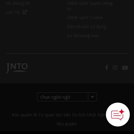
Về chúng tôi
Chính sách Quyền riêng
tư
Liên hệ
Chính sách Cookie
Điều khoản Sử dụng
Sơ đồ trang web
How can we
help you?
Bản quyền © Cơ quan Xúc tiến Du lịch Nhật Bản. Bảo lưu
Mọi quyền.