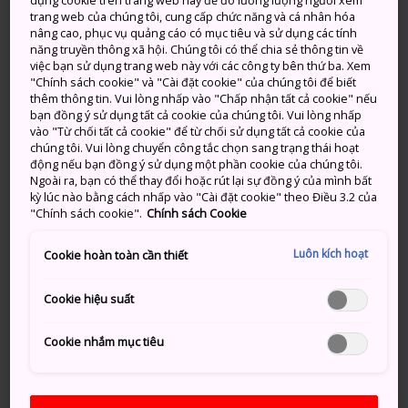
dụng cookie trên trang web này để đo lường lượng người xem
và Okayama. Nơi này bao gồm nhiều hòn đảo thuộc
trang web của chúng tôi, cung cấp chức năng và cá nhân hóa
nâng cao, phục vụ quảng cáo có mục tiêu và sử dụng các tính
Biển nội địa Seto như Đảo Naoshima, Đảo Teshima,
năng truyền thông xã hội. Chúng tôi có thể chia sẻ thông tin về
Đảo Shodoshima, Đảo Megi, Ogijima và xung quanh
việc bạn sử dụng trang web này với các công ty bên thứ ba. Xem
Cảng Takamatsu. Với nét thôn dã quyến rũ và tầm
"Chính sách cookie" và "Cài đặt cookie" của chúng tôi để biết
thêm thông tin. Vui lòng nhấp vào "Chấp nhận tất cả cookie" nếu
nhìn bao quát ra bờ biển, những hòn đảo này là
bạn đồng ý sử dụng tất cả cookie của chúng tôi. Vui lòng nhấp
nguồn cảm hứng hoàn hảo cho nhiều tác phẩm nghệ
vào "Từ chối tất cả cookie" để từ chối sử dụng tất cả cookie của
thuật thi vị. Chủ đề lặp đi lặp lại của lễ hội là "Phục hồi
chúng tôi. Vui lòng chuyển công tắc chọn sang trạng thái hoạt
động nếu bạn đồng ý sử dụng một phần cookie của chúng tôi.
môi trường biển", với mục đích nhằm hồi sinh cộng
Ngoài ra, bạn có thể thay đổi hoặc rút lại sự đồng ý của mình bất
đồng địa phương và truyền cảm hứng cho các sáng
kỳ lúc nào bằng cách nhấp vào "Cài đặt cookie" theo Điều 3.2 của
kiến bền vững. Lễ hội Setouchi Triennale đã được tổ
"Chính sách cookie".
Chính sách Cookie
chức vào các năm 2022, 2019, 2016, 2013 và 2010 (tính
Luôn kích hoạt
Cookie hoàn toàn cần thiết
đến năm 2022).
Lễ hội nghệ thuật Echigo-Tsumari
Cookie hiệu suất
Triennale (Tỉnh Niigata)
Cookie nhắm mục tiêu
Kể từ năm 2000,
Lễ hội nghệ thuật Echigo-Tsumari
Triennale
đã được tổ chức 3 năm một lần ở vùng