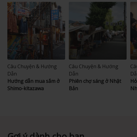
Câu Chuyện & Hướng
Câu Chuyện & Hướng
Câ
Dẫn
Dẫn
Dẫ
Hướng dẫn mua sắm ở
Phiên chợ sáng ở Nhật
Hỏ
Shimo-kitazawa
Bản
Nh
Gợi ý dành cho bạn