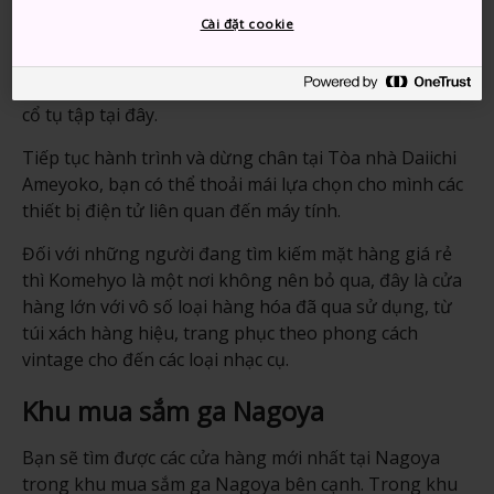
đường tấp nập các cửa hàng nhỏ độc lạ: Monzen-cho
Cài đặt cookie
Dori, Uramonzen-cho Dori và Kitashintenchi Dori. Chợ
trời thường được tổ chức tại chùa vào ngày 18 và 28
hàng tháng, thu hút nhiều nhóm người săn lùng đồ
cổ tụ tập tại đây.
Tiếp tục hành trình và dừng chân tại Tòa nhà Daiichi
Ameyoko, bạn có thể thoải mái lựa chọn cho mình các
thiết bị điện tử liên quan đến máy tính.
Đối với những người đang tìm kiếm mặt hàng giá rẻ
thì Komehyo là một nơi không nên bỏ qua, đây là cửa
hàng lớn với vô số loại hàng hóa đã qua sử dụng, từ
túi xách hàng hiệu, trang phục theo phong cách
vintage cho đến các loại nhạc cụ.
Khu mua sắm ga Nagoya
Bạn sẽ tìm được các cửa hàng mới nhất tại Nagoya
trong khu mua sắm ga Nagoya bên cạnh. Trong khu