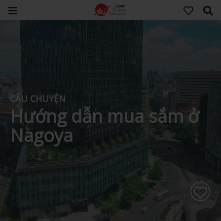
CÂU CHUYỆN
Hướng dẫn mua sắm ở
Nagoya