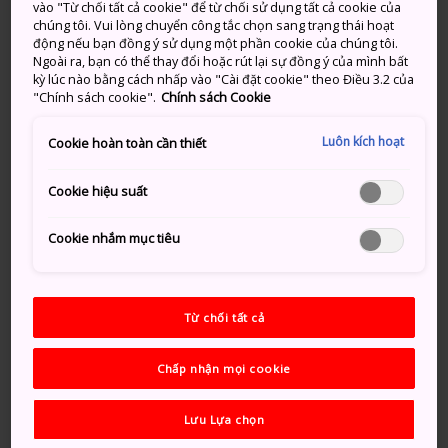
vào "Từ chối tất cả cookie" để từ chối sử dụng tất cả cookie của
biết đến với các quán cà phê sành điệu, là nơi thư giãn
chúng tôi. Vui lòng chuyển công tắc chọn sang trạng thái hoạt
lý tưởng cho một buổi chiều ngắm nhìn dòng người
động nếu bạn đồng ý sử dụng một phần cookie của chúng tôi.
tản bộ.
Ngoài ra, bạn có thể thay đổi hoặc rút lại sự đồng ý của mình bất
kỳ lúc nào bằng cách nhấp vào "Cài đặt cookie" theo Điều 3.2 của
"Chính sách cookie".
Chính sách Cookie
Công viên Hisaya-odori, trải dài từ Ga Yabacho đến Ga
Sakae, sẽ mang đến cho bạn một góc nhìn bao quát
Luôn kích hoạt
Cookie hoàn toàn cần thiết
về Tháp truyền hình Nagoya. Gần đó cũng có trung
tâm thương mại Sunshine Sakae nổi tiếng với vòng
Cookie hiệu suất
quay cao 52 m.
Khu mua sắm Osu
Cookie nhắm mục tiêu
Khu mua sắm Osu, nằm ngay phía nam của Sakae, là
khu vực đông đúc, nhộn nhịp bao quanh
Chùa Osu
Từ chối tất cả
Kannon
nổi tiếng. Bạn sẽ tìm thấy các cửa hàng
phục vụ theo văn hóa otaku của Nhật Bản, cũng như
Chấp nhận mọi cookie
một số quán cà phê nàng hầu và cửa hàng theo
phong cách vintage đầu tiên tại Nhật. Ở phía đông
Lưu Lựa chọn
của Chùa Osu Kannon, bạn sẽ tìm thấy bộ ba con