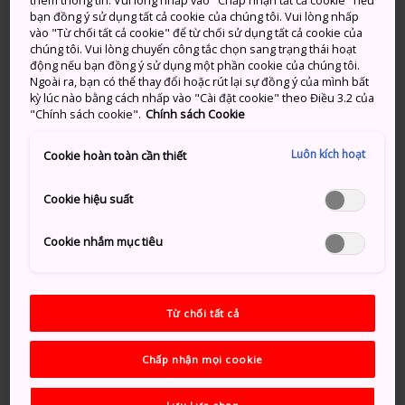
thêm thông tin. Vui lòng nhấp vào "Chấp nhận tất cả cookie" nếu
bạn đồng ý sử dụng tất cả cookie của chúng tôi. Vui lòng nhấp
vào "Từ chối tất cả cookie" để từ chối sử dụng tất cả cookie của
chúng tôi. Vui lòng chuyển công tắc chọn sang trạng thái hoạt
động nếu bạn đồng ý sử dụng một phần cookie của chúng tôi.
Ngoài ra, bạn có thể thay đổi hoặc rút lại sự đồng ý của mình bất
kỳ lúc nào bằng cách nhấp vào "Cài đặt cookie" theo Điều 3.2 của
"Chính sách cookie".
Chính sách Cookie
Đại lộ Shinjuku Dori
Luôn kích hoạt
Cookie hoàn toàn cần thiết
Cookie hiệu suất
Cookie nhắm mục tiêu
Từ chối tất cả
Chấp nhận mọi cookie