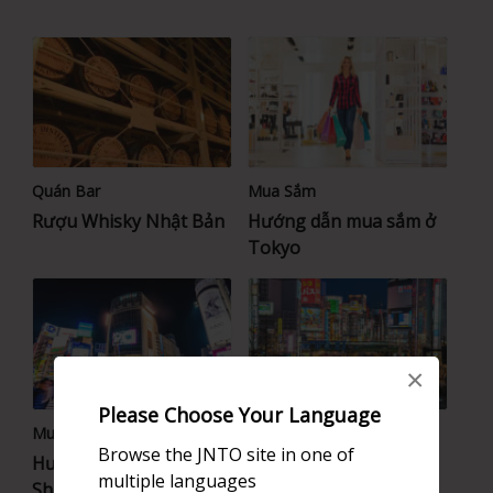
Quán Bar
Mua Sắm
Rượu Whisky Nhật Bản
Hướng dẫn mua sắm ở
Tokyo
×
Please Choose Your Language
Mua Sắm
Mua Sắm
Browse the JNTO site in one of
Hướng dẫn mua sắm ở
Shinjuku
multiple languages
Shibuya