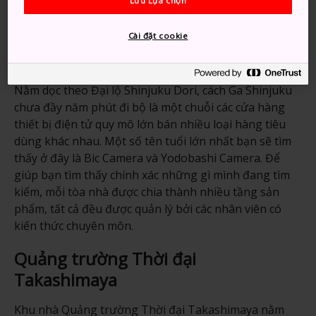
Lưu Lựa chọn
Cài đặt cookie
Nằm dọc theo Đại lộ Shinjuku Dori, cách Ga Shinjuku
chưa đầy năm phút đi bộ là một chuỗi các cửa hàng
thiết bị điện tử quy mô lớn bán nhiều loại hàng tiêu
dùng khác nhau. Một số tên tuổi lớn nhất bạn sẽ tìm
thấy ở đây là Bic Camera và Yodobashi Camera. Để
giúp bạn tìm thấy chính xác những gì mình đang tìm
kiếm, mỗi tòa nhà được chia thành nhiều tầng sản
phẩm, tất cả đều được quản lý bởi các nhân viên có
kiến thức chuyên môn.
Quảng trường Thời đại
Takashimaya
Khu nhà Quảng trường Thời đại Takashimaya nằm