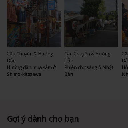
Câu Chuyện & Hướng
Câu Chuyện & Hướng
Câ
Dẫn
Dẫn
Dẫ
Hướng dẫn mua sắm ở
Phiên chợ sáng ở Nhật
Hỏ
Shimo-kitazawa
Bản
Nh
Gợi ý dành cho bạn