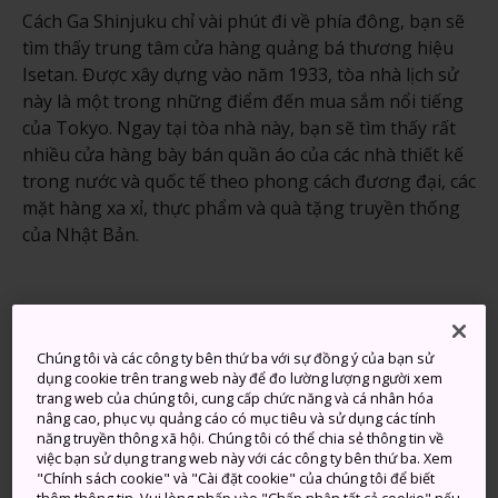
Cách Ga Shinjuku chỉ vài phút đi về phía đông, bạn sẽ
tìm thấy trung tâm cửa hàng quảng bá thương hiệu
Isetan. Được xây dựng vào năm 1933, tòa nhà lịch sử
này là một trong những điểm đến mua sắm nổi tiếng
của Tokyo. Ngay tại tòa nhà này, bạn sẽ tìm thấy rất
nhiều cửa hàng bày bán quần áo của các nhà thiết kế
trong nước và quốc tế theo phong cách đương đại, các
mặt hàng xa xỉ, thực phẩm và quà tặng truyền thống
của Nhật Bản.
Chúng tôi và các công ty bên thứ ba với sự đồng ý của bạn sử
dụng cookie trên trang web này để đo lường lượng người xem
trang web của chúng tôi, cung cấp chức năng và cá nhân hóa
nâng cao, phục vụ quảng cáo có mục tiêu và sử dụng các tính
năng truyền thông xã hội. Chúng tôi có thể chia sẻ thông tin về
việc bạn sử dụng trang web này với các công ty bên thứ ba. Xem
"Chính sách cookie" và "Cài đặt cookie" của chúng tôi để biết