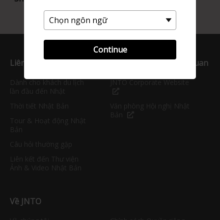
Continue
Liên kết Hữu ích
Trang web JNTO liên quan
Dành cho khách du lịch
JNTO Corporate Website
lần đầu đến Nhật
Thời tiết Nhật Bản
Văn phòng Hội nghị Nhật
Bản
Tour & Hoạt động Nhật
Bản
Câu hỏi thường gặp
Liên kết đến Thư viện
Ảnh & Video Nhật Bản
Về JNTO