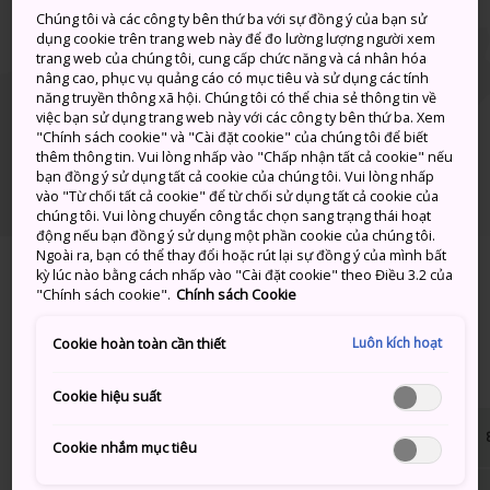
Okayama
Chúng tôi và các công ty bên thứ ba với sự đồng ý của bạn sử
dụng cookie trên trang web này để đo lường lượng người xem
50%
trang web của chúng tôi, cung cấp chức năng và cá nhân hóa
Hiroshima
35°
/
27°
nâng cao, phục vụ quảng cáo có mục tiêu và sử dụng các tính
20%
năng truyền thông xã hội. Chúng tôi có thể chia sẻ thông tin về
Yamaguchi
34°
27°
việc bạn sử dụng trang web này với các công ty bên thứ ba. Xem
20%
"Chính sách cookie" và "Cài đặt cookie" của chúng tôi để biết
35°
/
25°
thêm thông tin. Vui lòng nhấp vào "Chấp nhận tất cả cookie" nếu
bạn đồng ý sử dụng tất cả cookie của chúng tôi. Vui lòng nhấp
vào "Từ chối tất cả cookie" để từ chối sử dụng tất cả cookie của
chúng tôi. Vui lòng chuyển công tắc chọn sang trạng thái hoạt
động nếu bạn đồng ý sử dụng một phần cookie của chúng tôi.
Ngoài ra, bạn có thể thay đổi hoặc rút lại sự đồng ý của mình bất
kỳ lúc nào bằng cách nhấp vào "Cài đặt cookie" theo Điều 3.2 của
"Chính sách cookie".
Chính sách Cookie
Khu vực Chugoku
Luôn kích hoạt
Cookie hoàn toàn cần thiết
Scroll Right
Cookie hiệu suất
Cookie nhắm mục tiêu