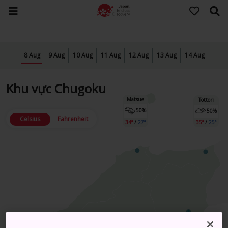
8 Aug
9 Aug
10 Aug
11 Aug
12 Aug
13 Aug
14 Aug
Khu vực Chugoku
Matsue
Tottori
50%
50%
Celsius
Fahrenheit
34°
/
27°
35°
/
25°