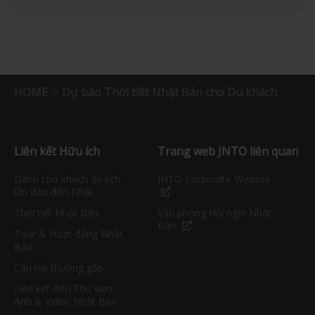
HOME
Dự báo Thời tiết Nhật Bản cho Du khách
Liên kết Hữu ích
Trang web JNTO liên quan
Dành cho khách du lịch
JNTO Corporate Website
lần đầu đến Nhật
Thời tiết Nhật Bản
Văn phòng Hội nghị Nhật
Bản
Tour & Hoạt động Nhật
Bản
Câu hỏi thường gặp
Liên kết đến Thư viện
Ảnh & Video Nhật Bản