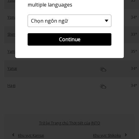
Tottori
35°
multiple languages
Yonago
34°
Shimonoseki
33°
Continue
Yamaguchi
35°
Yanai
34°
Hagi
34°
Trở lại Trang chủ Thời tiết của JNTO
Khu vực Kansai
Khu vực Shikoku