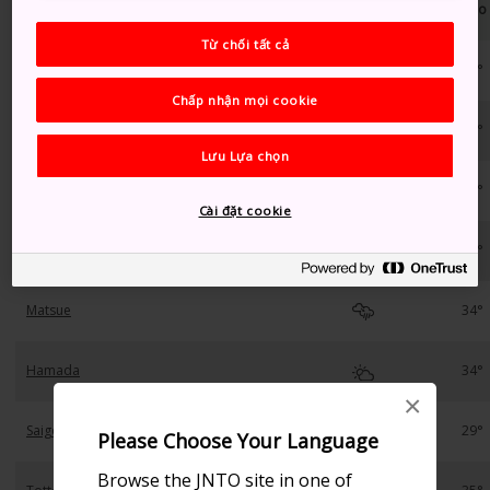
Các vùng
Cao
Từ chối tất cả
Okayama
35°
Chấp nhận mọi cookie
Tsuyama
34°
Lưu Lựa chọn
Hiroshima
34°
Cài đặt cookie
Shobara
34°
Matsue
34°
Hamada
34°
×
Saigo
29°
Please Choose Your Language
Browse the JNTO site in one of