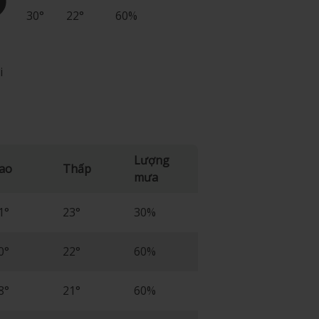
30°
22°
60%
i
Lượng
ao
Thấp
mưa
1°
23°
30%
0°
22°
60%
8°
21°
60%