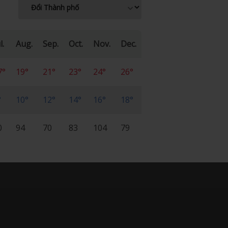
l.
Aug.
Sep.
Oct.
Nov.
Dec.
7°
19°
21°
23°
24°
26°
°
10°
12°
14°
16°
18°
0
94
70
83
104
79