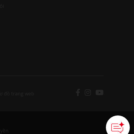
ôi
ơ đồ trang web
yền.