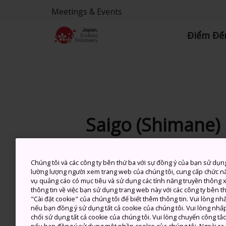
Meetings & Events
Điểm Đế
Saigo (Shimane)
Chúng tôi và các công ty bên thứ ba với sự đồng ý của bạn sử dụn
7 Aug (Thứ 6)
C
lường lượng người xem trang web của chúng tôi, cung cấp chức n
vụ quảng cáo có mục tiêu và sử dụng các tính năng truyền thông xã
thông tin về việc bạn sử dụng trang web này với các công ty bên 
"Cài đặt cookie" của chúng tôi để biết thêm thông tin. Vui lòng n
nếu bạn đồng ý sử dụng tất cả cookie của chúng tôi. Vui lòng nhấp
chối sử dụng tất cả cookie của chúng tôi. Vui lòng chuyển công tắ