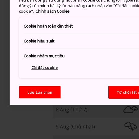
nếu bạn đồng ý sử dụng một phần cookie của chúng tôi. Ngoài ra, b
đồng ý của mình bất kỳ lúc nào bằng cách nhấp vào "Cài đặt cooki
31
cookie".
Chính sách Cookie
Cookie hoàn toàn cần thiết
Có Mây, Sau Đó Trời Nắng
Cookie hiệu suất
Cookie nhắm mục tiêu
Cài đặt cookie
7 Aug (Thứ 6)
Lưu Lựa chọn
Từ chối tất 
8 Aug (Thứ 7)
9 Aug (Chủ nhật)