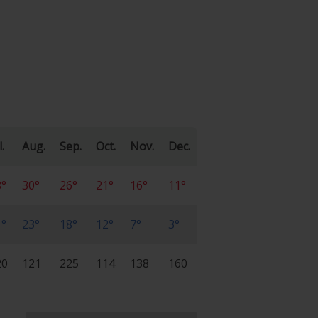
l.
Aug.
Sep.
Oct.
Nov.
Dec.
8°
30°
26°
21°
16°
11°
1°
23°
18°
12°
7°
3°
20
121
225
114
138
160