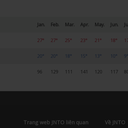
Jan.
Feb.
Mar.
Apr.
May.
Jun.
Ju
27°
27°
25°
23°
21°
18°
1
20°
20°
18°
15°
13°
10°
9
96
129
111
141
120
117
8
Trang web JNTO liên quan
Về JNTO