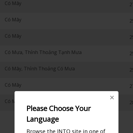
Có Mây
2
Có Mây
2
Có Mây
2
Có Mưa, Thỉnh Thoảng Tạnh Mưa
2
Có Mây, Thỉnh Thoảng Có Mưa
2
Có Mây
2
×
Có Mây
2
Please Choose Your
Language
Browse the JNTO site in one of