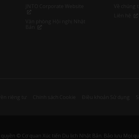
JNTO Corporate Website
Về chúng t
Liên hệ
Văn phòng Hội nghị Nhật
Bản
ền riêng tư
Chính sách Cookie
Điều khoản Sử dụng
S
 quyền © Cơ quan Xúc tiến Du lịch Nhật Bản. Bảo lưu Mọi qu