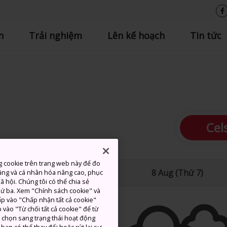
n
Trải nghiệm
Lên kế hoạch
Tin tức
Cel
g cookie trên trang web này để đo
ao
Thấp
Lượng mưa
8 Aug (Thứ 7)
ăng và cá nhân hóa nâng cao, phục
 hội. Chúng tôi có thể chia sẻ
thứ ba. Xem "Chính sách cookie" và
hấp vào "Chấp nhận tất cả cookie"
 vào "Từ chối tất cả cookie" để từ
c chọn sang trạng thái hoạt động