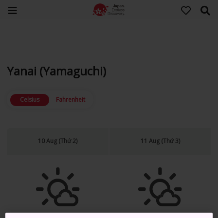
Yanai (Yamaguchi)
Celsius
Fahrenheit
10 Aug (Thứ 2)
11 Aug (Thứ 3)