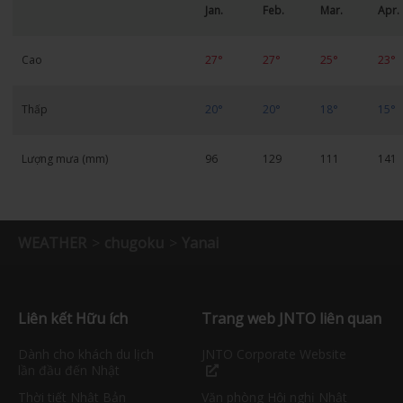
Jan.
Feb.
Mar.
Apr.
Cao
27°
27°
25°
23°
Thấp
20°
20°
18°
15°
Lượng mưa (mm)
96
129
111
141
WEATHER
chugoku
Yanai
Liên kết Hữu ích
Trang web JNTO liên quan
Dành cho khách du lịch
JNTO Corporate Website
lần đầu đến Nhật
Thời tiết Nhật Bản
Văn phòng Hội nghị Nhật