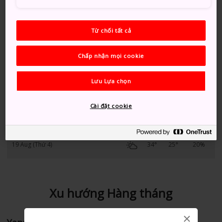
14 Aug (Thứ 6)
33°
24°
20%
Từ chối tất cả
15 Aug (Thứ 7)
34°
24°
10%
Chấp nhận mọi cookie
16 Aug (Chủ nhật)
33°
24°
60%
Lưu Lựa chọn
17 Aug (Thứ 2)
33°
24°
60%
Cài đặt cookie
18 Aug (Thứ 3)
34°
25°
20%
19 Aug (Thứ 4)
34°
25°
20%
Xu hướng Hàng tháng
×