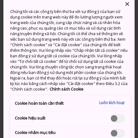
Trời Nắng, Thỉnh Thoảng Có Mây
Trời Nắng, Thỉnh Thoảng Có Mây
Chúng tôi và các công ty bên thứ ba với sự đồng ý của bạn sử
Lượng
Lượng
dụng cookie trên trang web này để đo lường lượng người xem
Cao
Thấp
Cao
Thấp
mưa
mưa
trang web của chúng tôi, cung cấp chức năng và cá nhân hóa
nâng cao, phục vụ quảng cáo có mục tiêu và sử dụng các tính
năng truyền thông xã hội. Chúng tôi có thể chia sẻ thông tin về
33°
23°
20%
32°
21°
40%
việc bạn sử dụng trang web này với các công ty bên thứ ba. Xem
"Chính sách cookie" và "Cài đặt cookie" của chúng tôi để biết
thêm thông tin. Vui lòng nhấp vào "Chấp nhận tất cả cookie" nếu
Lượng
bạn đồng ý sử dụng tất cả cookie của chúng tôi. Vui lòng nhấp
Cao
Thấp
mưa
vào "Từ chối tất cả cookie" để từ chối sử dụng tất cả cookie của
chúng tôi. Vui lòng chuyển công tắc chọn sang trạng thái hoạt
động nếu bạn đồng ý sử dụng một phần cookie của chúng tôi.
10 Aug (Thứ 2)
33°
23°
20%
Ngoài ra, bạn có thể thay đổi hoặc rút lại sự đồng ý của mình bất
kỳ lúc nào bằng cách nhấp vào "Cài đặt cookie" theo Điều 3.2 của
"Chính sách cookie".
Chính sách Cookie
11 Aug (Thứ 3)
32°
21°
40%
Luôn kích hoạt
Cookie hoàn toàn cần thiết
12 Aug (Thứ 4)
32°
24°
40%
Cookie hiệu suất
13 Aug (Thứ 5)
32°
24°
40%
Cookie nhắm mục tiêu