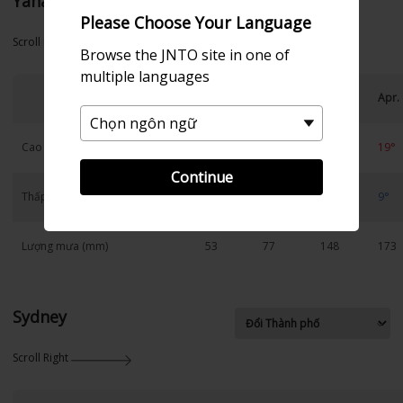
Yanai
Please Choose Your Language
Scroll Right
Browse the JNTO site in one of
multiple languages
Jan.
Feb.
Mar.
Apr.
Cao
10°
10°
13°
19°
Continue
Thấp
0°
1°
4°
9°
Lượng mưa (mm)
53
77
148
173
Sydney
Scroll Right