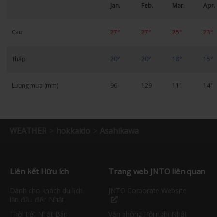
Jan.
Feb.
Mar.
Apr.
Cao
27°
27°
25°
23°
Thấp
20°
20°
18°
15°
Lượng mưa (mm)
96
129
111
141
WEATHER
hokkaido
Asahikawa
Liên kết Hữu ích
Trang web JNTO liên quan
Dành cho khách du lịch
JNTO Corporate Website
lần đầu đến Nhật
Thời tiết Nhật Bản
Văn phòng Hội nghị Nhật