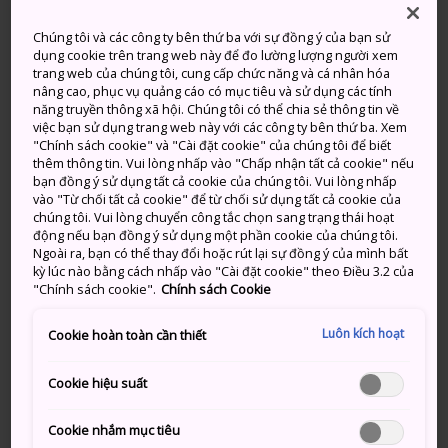
Trời Nắng, Mưa Nhất Thời
Có Mây, Thỉnh Thoảng Trời Nắng
Chúng tôi và các công ty bên thứ ba với sự đồng ý của bạn sử
Lượng
Lượng
dụng cookie trên trang web này để đo lường lượng người xem
Cao
Thấp
Cao
Thấp
mưa
mưa
trang web của chúng tôi, cung cấp chức năng và cá nhân hóa
nâng cao, phục vụ quảng cáo có mục tiêu và sử dụng các tính
năng truyền thông xã hội. Chúng tôi có thể chia sẻ thông tin về
26°
18°
90%
25°
16°
30%
việc bạn sử dụng trang web này với các công ty bên thứ ba. Xem
"Chính sách cookie" và "Cài đặt cookie" của chúng tôi để biết
thêm thông tin. Vui lòng nhấp vào "Chấp nhận tất cả cookie" nếu
Lượng
bạn đồng ý sử dụng tất cả cookie của chúng tôi. Vui lòng nhấp
Cao
Thấp
mưa
vào "Từ chối tất cả cookie" để từ chối sử dụng tất cả cookie của
chúng tôi. Vui lòng chuyển công tắc chọn sang trạng thái hoạt
động nếu bạn đồng ý sử dụng một phần cookie của chúng tôi.
8 Aug (Thứ 7)
26°
18°
90%
Ngoài ra, bạn có thể thay đổi hoặc rút lại sự đồng ý của mình bất
kỳ lúc nào bằng cách nhấp vào "Cài đặt cookie" theo Điều 3.2 của
"Chính sách cookie".
Chính sách Cookie
9 Aug (Chủ nhật)
25°
16°
30%
Luôn kích hoạt
Cookie hoàn toàn cần thiết
10 Aug (Thứ 2)
27°
15°
20%
Cookie hiệu suất
11 Aug (Thứ 3)
27°
16°
30%
Cookie nhắm mục tiêu