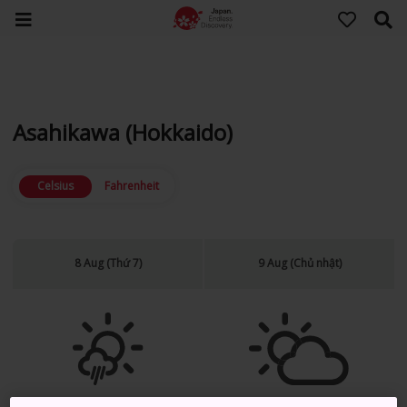
Asahikawa (Hokkaido)
Celsius
Fahrenheit
8 Aug (Thứ 7)
9 Aug (Chủ nhật)