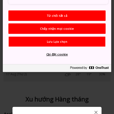
12 Aug (Thứ 4)
29°
20°
30%
Từ chối tất cả
13 Aug (Thứ 5)
30°
20°
30%
Chấp nhận mọi cookie
14 Aug (Thứ 6)
30°
19°
20%
Lưu Lựa chọn
15 Aug (Thứ 7)
31°
19°
20%
Cài đặt cookie
16 Aug (Chủ nhật)
31°
18°
30%
17 Aug (Thứ 2)
28°
19°
30%
Xu hướng Hàng tháng
×