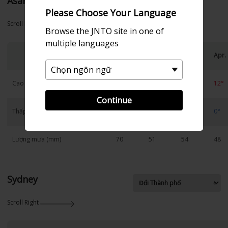
Asahikawa
Please Choose Your Language
Scroll Right
Browse the JNTO site in one of
multiple languages
Jan.
Feb.
Mar.
Apr.
Cao
-4°
-2°
3°
12°
Continue
Thấp
-12°
-13°
-6°
0°
Lượng mưa (mm)
70
51
54
48
Sydney
Scroll Right