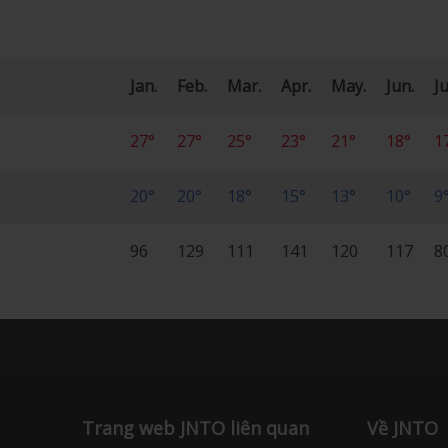
Jan.
Feb.
Mar.
Apr.
May.
Jun.
Ju
27°
27°
25°
23°
21°
18°
1
20°
20°
18°
15°
13°
10°
9
96
129
111
141
120
117
8
Trang web JNTO liên quan
Về JNTO