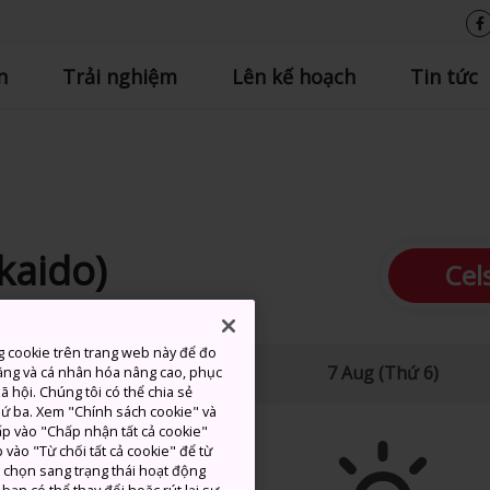
n
Trải nghiệm
Lên kế hoạch
Tin tức
kaido)
Cel
g cookie trên trang web này để đo
ao
Thấp
Lượng mưa
7 Aug (Thứ 6)
ăng và cá nhân hóa nâng cao, phục
 hội. Chúng tôi có thể chia sẻ
thứ ba. Xem "Chính sách cookie" và
hấp vào "Chấp nhận tất cả cookie"
 vào "Từ chối tất cả cookie" để từ
c chọn sang trạng thái hoạt động