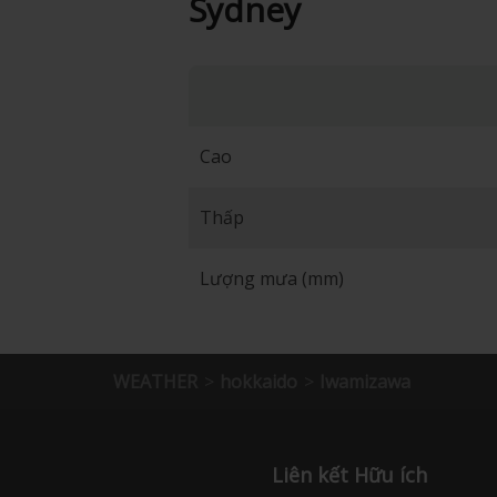
Sydney
Cao
Thấp
Lượng mưa (mm)
WEATHER
hokkaido
Iwamizawa
Liên kết Hữu ích