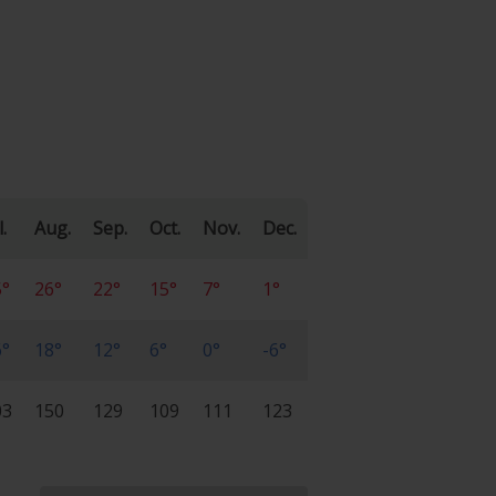
l.
Aug.
Sep.
Oct.
Nov.
Dec.
5°
26°
22°
15°
7°
1°
6°
18°
12°
6°
0°
-6°
03
150
129
109
111
123