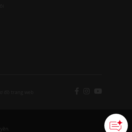
ôi
ơ đồ trang web
yền.