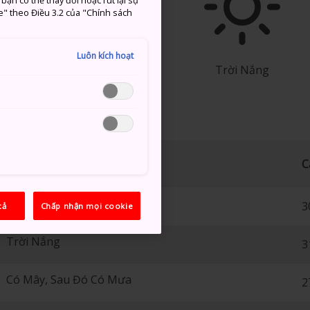
ạn có thể thay đổi hoặc rút lại sự
e" theo Điều 3.2 của "Chính sách
°
17°
10%
Luôn kích hoạt
Trời Nắng
C
Trời Nắng
3
cả
Chấp nhận mọi cookie
Trời Nắng
3
Có Mây, Sau Đó Có Mưa
2