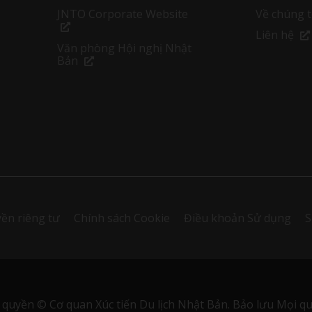
JNTO Corporate Website
Về chúng t
Liên hệ
Văn phòng Hội nghị Nhật
Bản
ền riêng tư
Chính sách Cookie
Điều khoản Sử dụng
S
 quyền © Cơ quan Xúc tiến Du lịch Nhật Bản. Bảo lưu Mọi qu