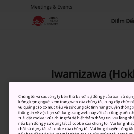
Meetings & Events
Điểm Đế
Iwamizawa (Hok
Chúng tôi và các công ty bên thứ ba với sự đồng ý của bạn sử dụn
6 Aug (Thứ 5)
C
lường lượng người xem trang web của chúng tôi, cung cấp chức n
vụ quảng cáo có mục tiêu và sử dụng các tính năng truyền thông xã
thông tin về việc bạn sử dụng trang web này với các công ty bên 
"Cài đặt cookie" của chúng tôi để biết thêm thông tin. Vui lòng n
nếu bạn đồng ý sử dụng tất cả cookie của chúng tôi. Vui lòng nhấp
chối sử dụng tất cả cookie của chúng tôi. Vui lòng chuyển công tắ