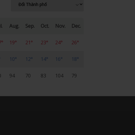
l.
Aug.
Sep.
Oct.
Nov.
Dec.
7°
19°
21°
23°
24°
26°
°
10°
12°
14°
16°
18°
0
94
70
83
104
79