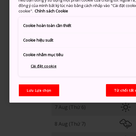
nếu bạn đồng ý sử dụng một phần cookie của chúng tôi. Ngoài ra, b
đồng ý của mình bất kỳ lúc nào bằng cách nhấp vào "Cài đặt cooki
30
cookie".
Chính sách Cookie
Cookie hoàn toàn cần thiết
Trời Nắng
Cookie hiệu suất
Cookie nhắm mục tiêu
Cài đặt cookie
6 Aug (Thứ 5)
Lưu Lựa chọn
Từ chối tất 
7 Aug (Thứ 6)
8 Aug (Thứ 7)