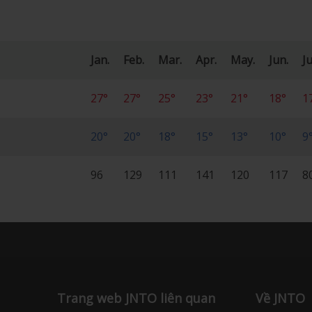
Jan.
Feb.
Mar.
Apr.
May.
Jun.
Ju
27°
27°
25°
23°
21°
18°
1
20°
20°
18°
15°
13°
10°
9
96
129
111
141
120
117
8
Trang web JNTO liên quan
Về JNTO