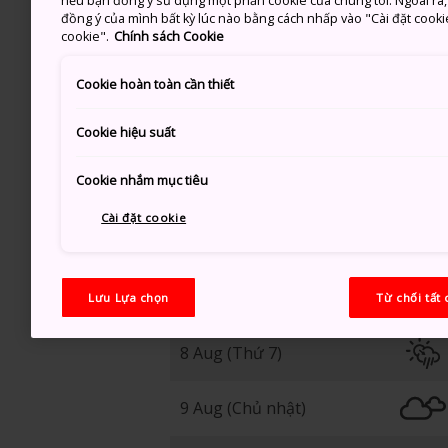
nếu bạn đồng ý sử dụng một phần cookie của chúng tôi. Ngoài ra, b
đồng ý của mình bất kỳ lúc nào bằng cách nhấp vào "Cài đặt cooki
37
cookie".
Chính sách Cookie
Cookie hoàn toàn cần thiết
Trời Nắng
Cookie hiệu suất
Cookie nhắm mục tiêu
Cài đặt cookie
7 Aug (Thứ 6)
Lưu Lựa chọn
Từ chối tất 
8 Aug (Thứ 7)
9 Aug (Chủ nhật)