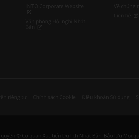
JNTO Corporate Website
Về chúng t
Liên hệ
Văn phòng Hội nghị Nhật
Bản
ền riêng tư
Chính sách Cookie
Điều khoản Sử dụng
S
 quyền © Cơ quan Xúc tiến Du lịch Nhật Bản. Bảo lưu Mọi qu