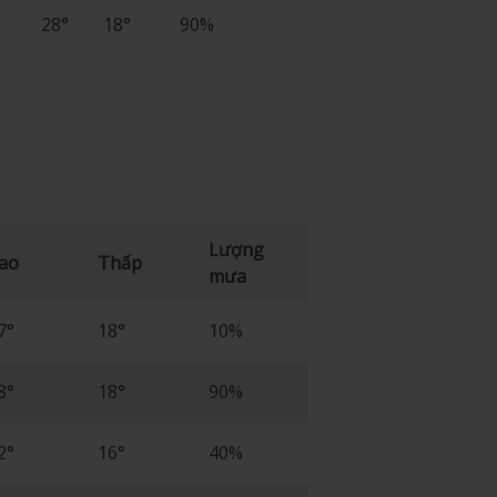
28°
18°
90%
Lượng
ao
Thấp
mưa
7°
18°
10%
8°
18°
90%
2°
16°
40%