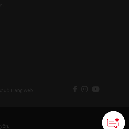
ôi
ơ đồ trang web
yền.