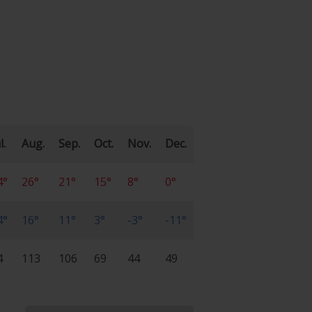
l.
Aug.
Sep.
Oct.
Nov.
Dec.
4°
26°
21°
15°
8°
0°
4°
16°
11°
3°
-3°
-11°
4
113
106
69
44
49