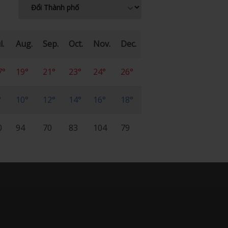
l.
Aug.
Sep.
Oct.
Nov.
Dec.
7°
19°
21°
23°
24°
26°
°
10°
12°
14°
16°
18°
0
94
70
83
104
79