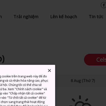
n
Trải nghiệm
Lên kế hoạch
Tin tức
o)
Cel
g cookie trên trang web này để đo
ao
Thấp
Lượng mưa
8 Aug (Thứ 7)
ăng và cá nhân hóa nâng cao, phục
 hội. Chúng tôi có thể chia sẻ
thứ ba. Xem "Chính sách cookie" và
hấp vào "Chấp nhận tất cả cookie"
 vào "Từ chối tất cả cookie" để từ
c chọn sang trạng thái hoạt động