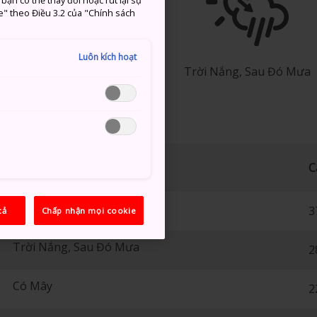
ạn có thể thay đổi hoặc rút lại sự
e" theo Điều 3.2 của "Chính sách
°
18°
10%
Luôn kích hoạt
Trời Nắng, Sau Đó Mưa
C
Trời Nắng
3
cả
Chấp nhận mọi cookie
Trời Nắng, Sau Đó Mưa
2
Có Mây
2