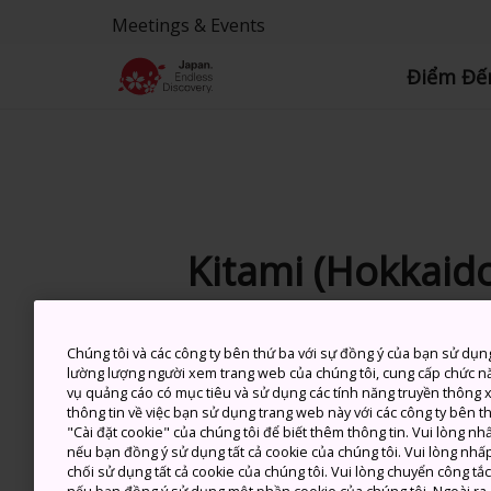
Meetings & Events
Điểm Đế
Kitami (Hokkaid
Chúng tôi và các công ty bên thứ ba với sự đồng ý của bạn sử dụn
7 Aug (Thứ 6)
C
lường lượng người xem trang web của chúng tôi, cung cấp chức n
vụ quảng cáo có mục tiêu và sử dụng các tính năng truyền thông xã
thông tin về việc bạn sử dụng trang web này với các công ty bên 
"Cài đặt cookie" của chúng tôi để biết thêm thông tin. Vui lòng n
nếu bạn đồng ý sử dụng tất cả cookie của chúng tôi. Vui lòng nhấp
chối sử dụng tất cả cookie của chúng tôi. Vui lòng chuyển công tắ