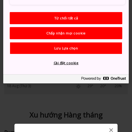
13 Aug (Thứ 5)
29°
22°
50%
Từ chối tất cả
14 Aug (Thứ 6)
29°
21°
10%
Chấp nhận mọi cookie
15 Aug (Thứ 7)
29°
21°
10%
Lưu Lựa chọn
16 Aug (Chủ nhật)
28°
21°
10%
Cài đặt cookie
17 Aug (Thứ 2)
29°
19°
20%
18 Aug (Thứ 3)
29°
20°
20%
Xu hướng Hàng tháng
×