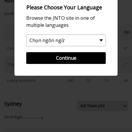
Rumoi
Please Choose Your Language
Scroll Right
Browse the JNTO site in one of
multiple languages
Jan.
Feb.
Mar.
Apr.
Cao
-1°
-1°
3°
9°
Continue
Thấp
-8°
-8°
-4°
2°
Lượng mưa (mm)
100
70
53
43
Sydney
Scroll Right