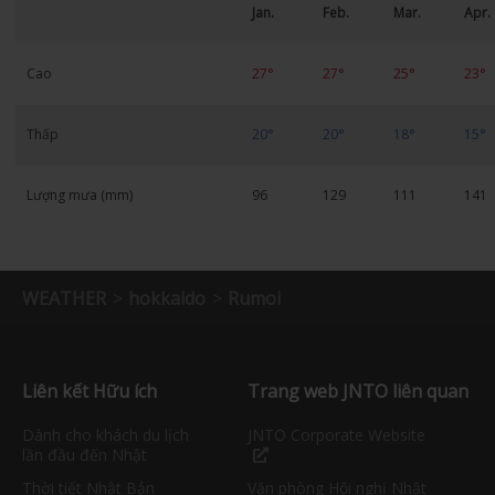
Jan.
Feb.
Mar.
Apr.
Cao
27°
27°
25°
23°
Thấp
20°
20°
18°
15°
Lượng mưa (mm)
96
129
111
141
WEATHER
hokkaido
Rumoi
Liên kết Hữu ích
Trang web JNTO liên quan
Dành cho khách du lịch
JNTO Corporate Website
lần đầu đến Nhật
Thời tiết Nhật Bản
Văn phòng Hội nghị Nhật