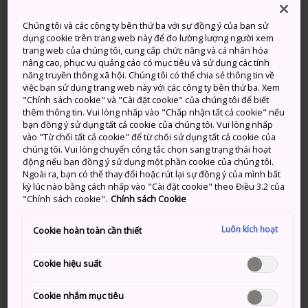
Trời Nắng
Trời Nắng
Chúng tôi và các công ty bên thứ ba với sự đồng ý của bạn sử
Lượng
Lượng
dụng cookie trên trang web này để đo lường lượng người xem
Cao
Thấp
Cao
Thấp
mưa
mưa
trang web của chúng tôi, cung cấp chức năng và cá nhân hóa
nâng cao, phục vụ quảng cáo có mục tiêu và sử dụng các tính
năng truyền thông xã hội. Chúng tôi có thể chia sẻ thông tin về
26°
14°
0%
28°
15°
20%
việc bạn sử dụng trang web này với các công ty bên thứ ba. Xem
"Chính sách cookie" và "Cài đặt cookie" của chúng tôi để biết
thêm thông tin. Vui lòng nhấp vào "Chấp nhận tất cả cookie" nếu
Lượng
bạn đồng ý sử dụng tất cả cookie của chúng tôi. Vui lòng nhấp
Cao
Thấp
mưa
vào "Từ chối tất cả cookie" để từ chối sử dụng tất cả cookie của
chúng tôi. Vui lòng chuyển công tắc chọn sang trạng thái hoạt
động nếu bạn đồng ý sử dụng một phần cookie của chúng tôi.
9 Aug (Chủ nhật)
26°
14°
0%
Ngoài ra, bạn có thể thay đổi hoặc rút lại sự đồng ý của mình bất
kỳ lúc nào bằng cách nhấp vào "Cài đặt cookie" theo Điều 3.2 của
"Chính sách cookie".
Chính sách Cookie
10 Aug (Thứ 2)
28°
15°
20%
Luôn kích hoạt
Cookie hoàn toàn cần thiết
11 Aug (Thứ 3)
31°
21°
10%
Cookie hiệu suất
12 Aug (Thứ 4)
30°
21°
10%
Cookie nhắm mục tiêu