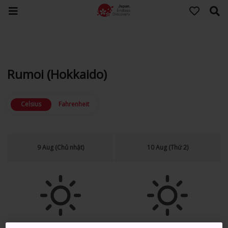
Rumoi (Hokkaido)
Celsius
Fahrenheit
9 Aug (Chủ nhật)
10 Aug (Thứ 2)