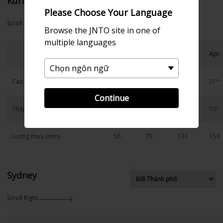
Kurume
Please Choose Your Language
Scroll Right
Browse the JNTO site in one of
multiple languages
Jan.
Feb.
Mar.
Apr.
Cao
10°
11°
15°
21°
Continue
Thấp
1°
2°
5°
10°
Lượng mưa (mm)
56
79
133
153
Sydney
Scroll Right