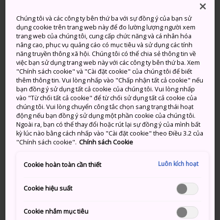
Trời Nắng, Thỉnh Thoảng Có Mây
Trời Nắng, Sau Đó Có Mây
Chúng tôi và các công ty bên thứ ba với sự đồng ý của bạn sử
Lượng
Lượng
dụng cookie trên trang web này để đo lường lượng người xem
Cao
Thấp
Cao
Thấp
mưa
mưa
trang web của chúng tôi, cung cấp chức năng và cá nhân hóa
nâng cao, phục vụ quảng cáo có mục tiêu và sử dụng các tính
năng truyền thông xã hội. Chúng tôi có thể chia sẻ thông tin về
37°
30°
20%
36°
29°
40%
việc bạn sử dụng trang web này với các công ty bên thứ ba. Xem
"Chính sách cookie" và "Cài đặt cookie" của chúng tôi để biết
thêm thông tin. Vui lòng nhấp vào "Chấp nhận tất cả cookie" nếu
Lượng
bạn đồng ý sử dụng tất cả cookie của chúng tôi. Vui lòng nhấp
Cao
Thấp
mưa
vào "Từ chối tất cả cookie" để từ chối sử dụng tất cả cookie của
chúng tôi. Vui lòng chuyển công tắc chọn sang trạng thái hoạt
động nếu bạn đồng ý sử dụng một phần cookie của chúng tôi.
6 Aug (Thứ 5)
37°
30°
20%
Ngoài ra, bạn có thể thay đổi hoặc rút lại sự đồng ý của mình bất
kỳ lúc nào bằng cách nhấp vào "Cài đặt cookie" theo Điều 3.2 của
"Chính sách cookie".
Chính sách Cookie
7 Aug (Thứ 6)
36°
29°
40%
Luôn kích hoạt
Cookie hoàn toàn cần thiết
8 Aug (Thứ 7)
34°
27°
20%
Cookie hiệu suất
9 Aug (Chủ nhật)
35°
27°
20%
Cookie nhắm mục tiêu