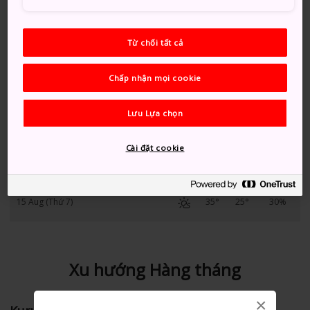
10 Aug (Thứ 2)
35°
26°
20%
Từ chối tất cả
11 Aug (Thứ 3)
36°
24°
20%
Chấp nhận mọi cookie
12 Aug (Thứ 4)
35°
25°
30%
Lưu Lựa chọn
13 Aug (Thứ 5)
34°
25°
50%
Cài đặt cookie
14 Aug (Thứ 6)
33°
26°
40%
15 Aug (Thứ 7)
35°
25°
30%
Xu hướng Hàng tháng
×