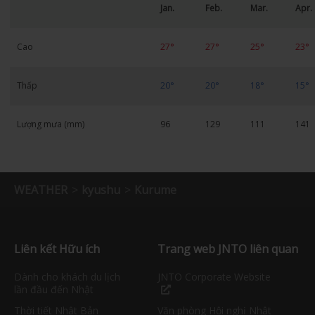
Jan.
Feb.
Mar.
Apr.
Cao
27°
27°
25°
23°
Thấp
20°
20°
18°
15°
Lượng mưa (mm)
96
129
111
141
WEATHER
kyushu
Kurume
Liên kết Hữu ích
Trang web JNTO liên quan
Dành cho khách du lịch
JNTO Corporate Website
lần đầu đến Nhật
Thời tiết Nhật Bản
Văn phòng Hội nghị Nhật