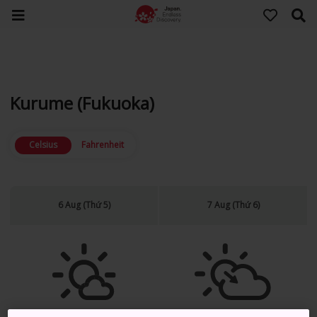
Kurume (Fukuoka)
Celsius
Fahrenheit
6 Aug (Thứ 5)
7 Aug (Thứ 6)