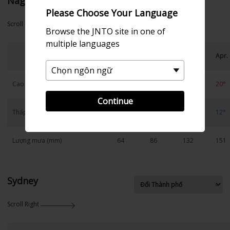
Nagasaki
Please Choose Your Language
Scroll Right
Browse the JNTO site in one of
multiple languages
Jan.
Feb.
Mar.
Apr.
Cao
10°
12°
15°
20°
Continue
Thấp
4°
4°
7°
12°
Lượng mưa (mm)
64
86
132
151
Sydney
Scroll Right