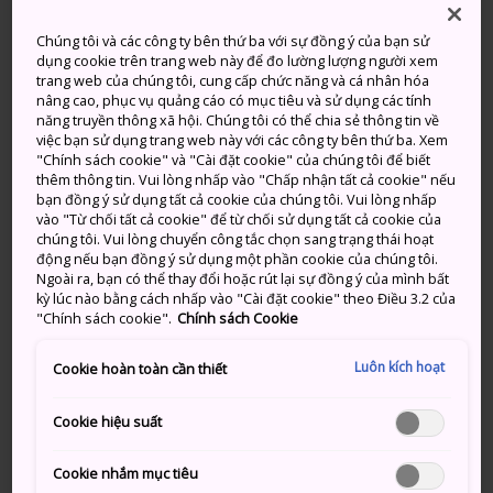
Trời Nắng, Sau Đó Có Mây
Trời Nắng, Sau Đó Có Mây
Chúng tôi và các công ty bên thứ ba với sự đồng ý của bạn sử
Lượng
Lượng
dụng cookie trên trang web này để đo lường lượng người xem
Cao
Thấp
Cao
Thấp
mưa
mưa
trang web của chúng tôi, cung cấp chức năng và cá nhân hóa
nâng cao, phục vụ quảng cáo có mục tiêu và sử dụng các tính
năng truyền thông xã hội. Chúng tôi có thể chia sẻ thông tin về
36°
30°
20%
36°
29°
20%
việc bạn sử dụng trang web này với các công ty bên thứ ba. Xem
"Chính sách cookie" và "Cài đặt cookie" của chúng tôi để biết
thêm thông tin. Vui lòng nhấp vào "Chấp nhận tất cả cookie" nếu
Lượng
bạn đồng ý sử dụng tất cả cookie của chúng tôi. Vui lòng nhấp
Cao
Thấp
mưa
vào "Từ chối tất cả cookie" để từ chối sử dụng tất cả cookie của
chúng tôi. Vui lòng chuyển công tắc chọn sang trạng thái hoạt
động nếu bạn đồng ý sử dụng một phần cookie của chúng tôi.
6 Aug (Thứ 5)
36°
30°
20%
Ngoài ra, bạn có thể thay đổi hoặc rút lại sự đồng ý của mình bất
kỳ lúc nào bằng cách nhấp vào "Cài đặt cookie" theo Điều 3.2 của
"Chính sách cookie".
Chính sách Cookie
7 Aug (Thứ 6)
36°
29°
20%
Luôn kích hoạt
Cookie hoàn toàn cần thiết
8 Aug (Thứ 7)
34°
28°
40%
Cookie hiệu suất
9 Aug (Chủ nhật)
33°
27°
40%
Cookie nhắm mục tiêu