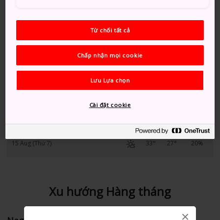
10 Aug (Thứ 2)
33°
27°
30%
Từ chối tất cả
11 Aug (Thứ 3)
33°
26°
20%
Chấp nhận mọi cookie
12 Aug (Thứ 4)
32°
26°
20%
Lưu Lựa chọn
13 Aug (Thứ 5)
33°
26°
50%
Cài đặt cookie
14 Aug (Thứ 6)
33°
27°
30%
15 Aug (Thứ 7)
33°
27°
20%
Xu hướng Hàng tháng
×