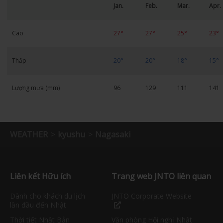
Jan.
Feb.
Mar.
Apr.
Cao
27°
27°
25°
23°
Thấp
20°
20°
18°
15°
Lượng mưa (mm)
96
129
111
141
WEATHER
kyushu
Nagasaki
Liên kết Hữu ích
Trang web JNTO liên quan
Dành cho khách du lịch
JNTO Corporate Website
lần đầu đến Nhật
Thời tiết Nhật Bản
Văn phòng Hội nghị Nhật