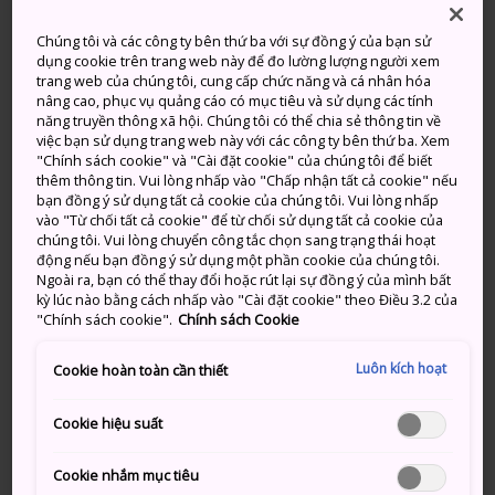
Có Mưa, Sau Đó Có Mây
Có Mây, Có Mưa Nhất Thời
Chúng tôi và các công ty bên thứ ba với sự đồng ý của bạn sử
Lượng
Lượng
dụng cookie trên trang web này để đo lường lượng người xem
Cao
Thấp
Cao
Thấp
mưa
mưa
trang web của chúng tôi, cung cấp chức năng và cá nhân hóa
nâng cao, phục vụ quảng cáo có mục tiêu và sử dụng các tính
năng truyền thông xã hội. Chúng tôi có thể chia sẻ thông tin về
28°
24°
80%
28°
23°
70%
việc bạn sử dụng trang web này với các công ty bên thứ ba. Xem
"Chính sách cookie" và "Cài đặt cookie" của chúng tôi để biết
thêm thông tin. Vui lòng nhấp vào "Chấp nhận tất cả cookie" nếu
Lượng
bạn đồng ý sử dụng tất cả cookie của chúng tôi. Vui lòng nhấp
Cao
Thấp
mưa
vào "Từ chối tất cả cookie" để từ chối sử dụng tất cả cookie của
chúng tôi. Vui lòng chuyển công tắc chọn sang trạng thái hoạt
động nếu bạn đồng ý sử dụng một phần cookie của chúng tôi.
7 Aug (Thứ 6)
28°
24°
80%
Ngoài ra, bạn có thể thay đổi hoặc rút lại sự đồng ý của mình bất
kỳ lúc nào bằng cách nhấp vào "Cài đặt cookie" theo Điều 3.2 của
"Chính sách cookie".
Chính sách Cookie
8 Aug (Thứ 7)
28°
23°
70%
Luôn kích hoạt
Cookie hoàn toàn cần thiết
9 Aug (Chủ nhật)
30°
23°
30%
Cookie hiệu suất
10 Aug (Thứ 2)
31°
22°
40%
Cookie nhắm mục tiêu