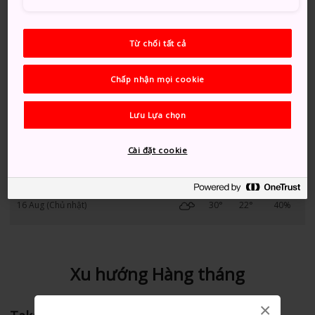
11 Aug (Thứ 3)
31°
22°
60%
Từ chối tất cả
12 Aug (Thứ 4)
30°
22°
70%
Chấp nhận mọi cookie
13 Aug (Thứ 5)
28°
22°
40%
Lưu Lựa chọn
14 Aug (Thứ 6)
30°
23°
40%
Cài đặt cookie
15 Aug (Thứ 7)
30°
22°
40%
16 Aug (Chủ nhật)
30°
22°
40%
Xu hướng Hàng tháng
×