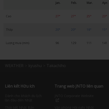
Jan.
Feb.
Mar.
Apr.
Cao
27°
27°
25°
23°
Thấp
20°
20°
18°
15°
Lượng mưa (mm)
96
129
111
141
WEATHER
kyushu
Takachiho
Liên kết Hữu ích
Trang web JNTO liên quan
Dành cho khách du lịch
JNTO Corporate Website
lần đầu đến Nhật
Thời tiết Nhật Bản
Văn phòng Hội nghị Nhật