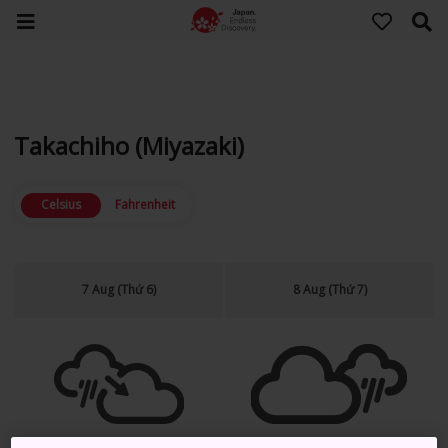
Takachiho (Miyazaki)
Celsius
Fahrenheit
7 Aug (Thứ 6)
8 Aug (Thứ 7)