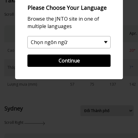
Takachiho
Please Choose Your Language
Scroll Right
Browse the JNTO site in one of
multiple languages
Jan.
Feb.
Mar.
Apr.
Cao
9°
11°
15°
20°
Continue
Thấp
-1°
0°
3°
7°
Lượng mưa (mm)
57
75
137
142
Sydney
Scroll Right