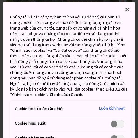
Chúng tôi và các công ty bên thứ ba với sự đồng ý của bạn sử
Một tuyệt tác Phật giáo được
dụng cookie trên trang web này để đo lường lượng người xem
trang web của chúng tôi, cung cấp chức năng và cá nhân hóa
trang hoàng bằng vàng
nâng cao, phục vụ quảng cáo có mục tiêu và sử dụng các tính
năng truyền thông xã hội. Chúng tôi có thể chia sẻ thông tin về
Chùa Chusonji
được gia tộc Oshu Fujiwara xây dựng
việc bạn sử dụng trang web này với các công ty bên thứ ba. Xem
"Chính sách cookie" và "Cài đặt cookie" của chúng tôi để biết
vào thế kỷ thứ 12 là nơi sở hữu Điện thờ Vàng
thêm thông tin. Vui lòng nhấp vào "Chấp nhận tất cả cookie" nếu
Konjikido – một công trình kiến ​​trúc được trang
bạn đồng ý sử dụng tất cả cookie của chúng tôi. Vui lòng nhấp
hoàng lộng lẫy phủ sơn mài dát vàng lá và khảm vàng
vào "Từ chối tất cả cookie" để từ chối sử dụng tất cả cookie của
chúng tôi. Vui lòng chuyển công tắc chọn sang trạng thái hoạt
khảm bạc – một biểu tượng của văn hóa vàng của
động nếu bạn đồng ý sử dụng một phần cookie của chúng tôi.
Hiraizumi
. Đưa mắt vào bên trong điện thờ để
Ngoài ra, bạn có thể thay đổi hoặc rút lại sự đồng ý của mình bất
chiêm ngưỡng nhiều bức tượng Phật giáo và họa tiết
kỳ lúc nào bằng cách nhấp vào "Cài đặt cookie" theo Điều 3.2 của
"Chính sách cookie".
Chính sách Cookie
trang trí tinh xảo. Sau khi tham quan Konjikido, hãy
đến nhà lưu giữ bảo vật Sankozo của ngôi chùa để
Luôn kích hoạt
Cookie hoàn toàn cần thiết
thưởng lãm các hiện vật lịch sử và tác phẩm Phật giáo
khác minh chứng cho trình độ nghệ thuật cao đặc
Cookie hiệu suất
trưng cho giai đoạn lịch sử cổ đại này.