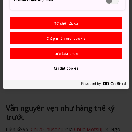
Cookie nhắm mục tiêu
Từ chối tất cả
Chấp nhận mọi cookie
Lưu Lựa chọn
Cài đặt cookie
Vẫn nguyên vẹn như hàng thế kỷ
trước
Liền kề với
Chùa Chusonji
là
Chùa Motsuji
. Ngôi