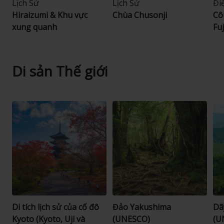
Lịch Sử
Lịch Sử
Đi
Hiraizumi & Khu vực
Chùa Chusonji
Cô
xung quanh
Fu
Di sản Thế giới
Di tích lịch sử của cố đô
Đảo Yakushima
Dã
Kyoto (Kyoto, Uji và
(UNESCO)
(U