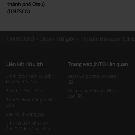
thành phố Otsu)
(UNESCO)
TRANG CHỦ
Di sản Thế giới
Thị trấn Hiraizumi (UN
Liên kết Hữu ích
Trang web JNTO liên quan
Dành cho khách du lịch
JNTO Corporate Website
lần đầu đến Nhật
Thời tiết Nhật Bản
Văn phòng Hội nghị Nhật
Bản
Tour & Hoạt động Nhật
Bản
Câu hỏi thường gặp
Liên kết đến Thư viện
Ảnh & Video Nhật Bản