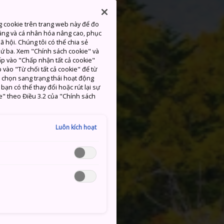
g cookie trên trang web này để đo
ăng và cá nhân hóa nâng cao, phục
 hội. Chúng tôi có thể chia sẻ
thứ ba. Xem "Chính sách cookie" và
hấp vào "Chấp nhận tất cả cookie"
 vào "Từ chối tất cả cookie" để từ
c chọn sang trạng thái hoạt động
ạn có thể thay đổi hoặc rút lại sự
e" theo Điều 3.2 của "Chính sách
Luôn kích hoạt