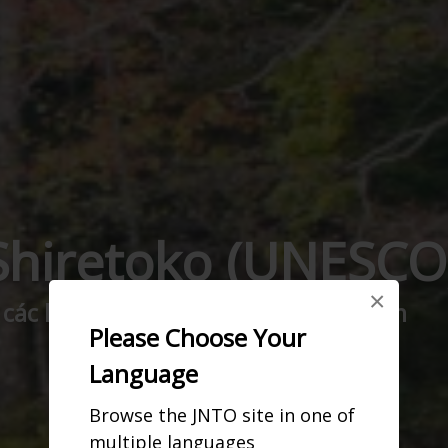
Shiretoko (UNESCO
×
 các loài động vật hoang dã quý hiếm
Please Choose Your
Language
Browse the JNTO site in one of
multiple languages