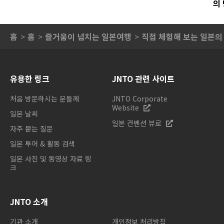
의
홈
홈
즐거움이 넘치는 일본여행
직접 체험해 보는 일본의
유용한 링크
JNTO 관련 사이트
처음 방문하시는 분들께
JNTO Corporate
Website
일본 날씨
일본 컨벤션 뷰로
자주 묻는 질문
일본 투어 & 활동 검색
일본 사진 및 동영상 자료 링
크
JNTO 소개
기관 소개
개인정보 처리방침