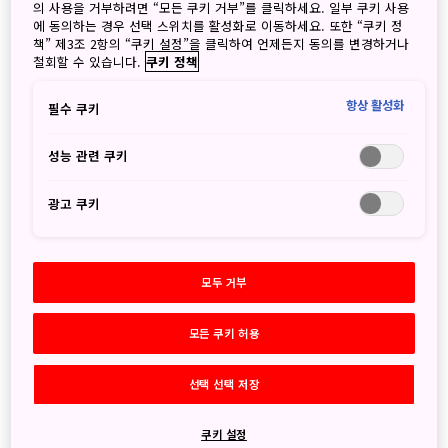
의 사용을 거부하려면 “모든 쿠키 거부”를 클릭하세요. 일부 쿠키 사용
에 동의하는 경우 선택 스위치를 활성화로 이동하세요. 또한 “쿠키 정
책” 제3조 2항의 “쿠키 설정”을 클릭하여 언제든지 동의를 변경하거나
철회할 수 있습니다.
쿠키 정책
오키나와 다이빙 명소인 청의동굴.
Photo: ©︎ Onna Tourisum Association
항상 활성화
필수 쿠키
온나에서는 해양 스포츠뿐만 아니라 다양한 문화 체험을 즐길
성능 관련 쿠키
수 있습니다. 산신은 오키나와 음악의 대명사인 샤미센과 비슷
한 소리를 내는 3개 현으로 구성된 악기이며, 이곳에서 배울
광고 쿠키
수 있습니다.
산신 강습 외에도, 방문객들은 일본 전통 복장인 기모노보다
모두 거부
가볍고 바람이 잘 통하는 오키나와 전통 의상인 류소를 체험하
거나, 류큐 무용 수업에 참여할 수 있습니다. 류큐 무용은 오키
나와 고유의 문화와 역사가 반영된 전통춤입니다. 공연 내용은
모든 쿠키 허용
무척 다양하며, 고전 무용, 근대 서민무용, 그리고 창작 무용 등
으로 크게 나눌 수 있습니다.
선택 선택 저장
쿠키 설정