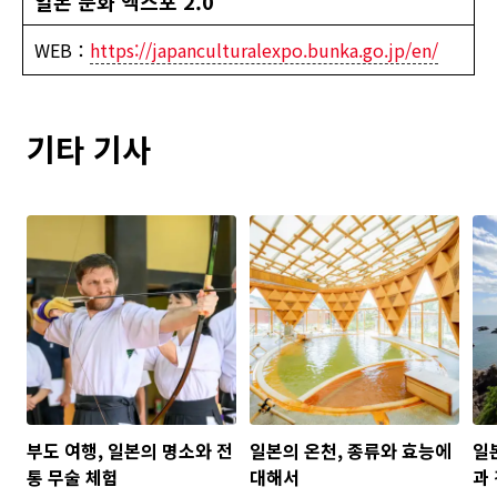
일본 문화 엑스포 2.0
WEB：
https://japanculturalexpo.bunka.go.jp/en/
기타 기사
부도 여행, 일본의 명소와 전
일본의 온천, 종류와 효능에
일
통 무술 체험
대해서
과