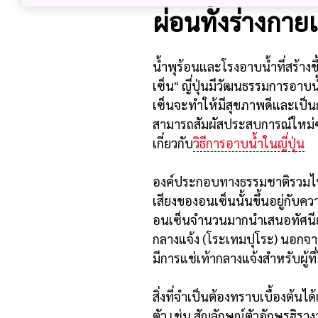
ผ่อนทั้งร่างกา
น้ำพุร้อนและโรงอาบน้ำที่สร้างข
เซ็น" ญี่ปุ่นมีวัฒนธรรมการอาบน
เซ็นจะทำให้มีสุขภาพดีและเป็นก
สามารถสัมผัสประสบการณ์ใหม่ๆไ
เกี่ยวกับ
วิธีการอาบน้ำในญี่ปุ่น
องค์ประกอบทางธรรมชาติรวมไปถ
เสียงของอนเซ็นนั้นขึ้นอยู่กั
อนเซ็นจำนวนมากนำเสนอทัศนีย
กลางแจ้ง (โระเทมปุโระ) นอกจา
มีการแช่เท้ากลางแจ้งสำหรับผู้ที
สิ่งที่จำเป็นต้องทราบเบื้องต้น
ตัว เช่น สัญลักษณ์ตัวอักษรฮิราง