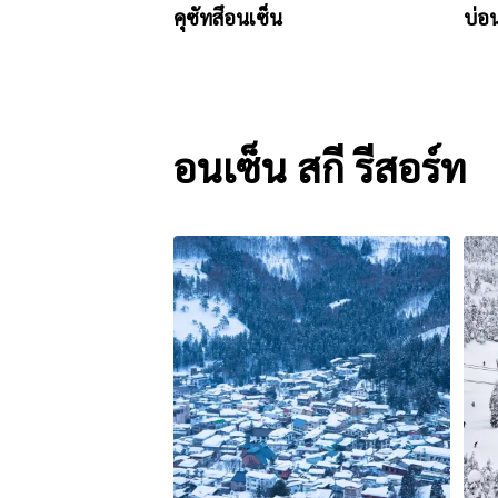
คุซัทสึอนเซ็น
บ่อ
อนเซ็น สกี รีสอร์ท