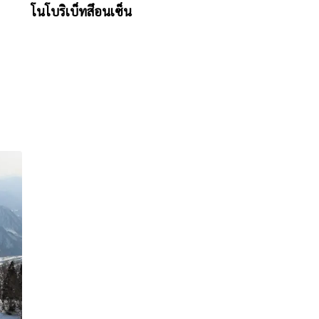
โนโบริเบ็ทสึอนเซ็น
ฮะจิมันไต อนเซ็น