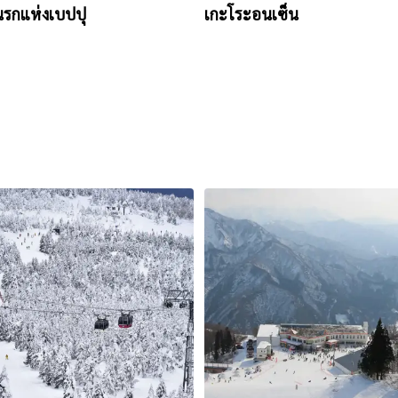
นรกแห่งเบปปุ
เกะโระอนเซ็น