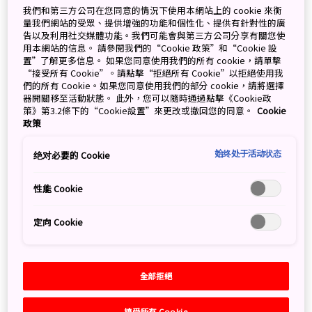
March 29, 2022
卉卉
我們和第三方公司在您同意的情況下使用本網站上的 cookie 來衡
量我們網站的受眾、提供增強的功能和個性化、提供有針對性的廣
告以及利用社交媒體功能。我們可能會與第三方公司分享有關您使
用本網站的信息。 請參閱我們的“Cookie 政策”和“Cookie 設
置”了解更多信息。 如果您同意使用我們的所有 cookie，請單擊
Search
“接受所有 Cookie”。請點擊“拒絕所有 Cookie”以拒絕使用我
們的所有 Cookie。如果您同意使用我們的部分 cookie，請將選擇
器開關移至活動狀態。 此外，您可以隨時通過點擊《Cookie政
策》第3.2條下的“Cookie設置”來更改或撤回您的同意。
Cookie
政策
始终处于活动状态
绝对必要的 Cookie
Categories
全部
性能 Cookie
定向 Cookie
Tags
全部
東北
13
北海道
8
關西
8
全部拒絕
北陸信越
5
四國
3
東海
3
九州
3
中部
2
接受所有 Cookie