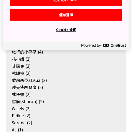
中國
2
沖繩
1
關東
1
儲存選擇
Authors
Cookie 设置
秋刀魚
(12)
明太子小姐, 枝豆爸爸, 小枝豆
(5)
旅行的小星星
(4)
花小姐
(2)
艾瑞克
(2)
冰蹦拉
(2)
愛莉西亞aLiCia
(2)
睡天使醒惡魔
(2)
林氏璧
(2)
雪倫(Sharon)
(2)
Wisely
(2)
Peikie
(2)
Serena
(2)
AJ
(1)