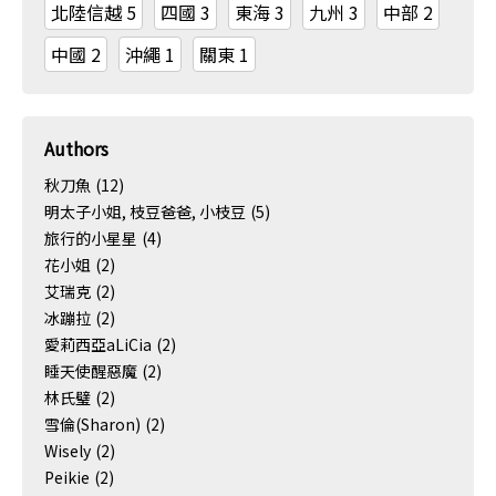
北陸信越
5
四國
3
東海
3
九州
3
中部
2
中國
2
沖繩
1
關東
1
Authors
秋刀魚
(12)
明太子小姐, 枝豆爸爸, 小枝豆
(5)
旅行的小星星
(4)
花小姐
(2)
艾瑞克
(2)
冰蹦拉
(2)
愛莉西亞aLiCia
(2)
睡天使醒惡魔
(2)
林氏璧
(2)
雪倫(Sharon)
(2)
Wisely
(2)
Peikie
(2)