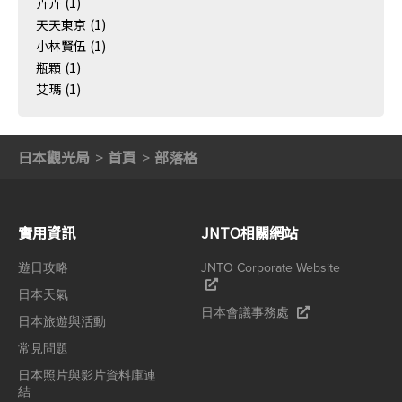
卉卉
(1)
天天東京
(1)
小林賢伍
(1)
瓶顆
(1)
艾瑪
(1)
日本觀光局
首頁
部落格
實用資訊
JNTO相關網站
遊日攻略
JNTO Corporate Website
日本天氣
日本會議事務處
日本旅遊與活動
常見問題
日本照片與影片資料庫連
結