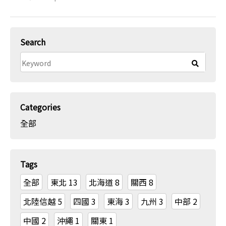
Search
Categories
全部
Tags
全部
東北
13
北海道
8
關西
8
北陸信越
5
四國
3
東海
3
九州
3
中部
2
中國
2
沖繩
1
關東
1