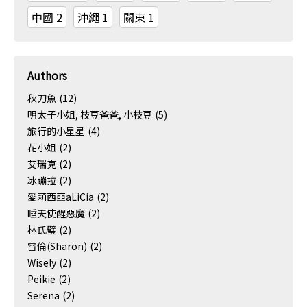
中國
2
沖繩
1
關東
1
Authors
秋刀魚
(12)
明太子小姐, 枝豆爸爸, 小枝豆
(5)
旅行的小星星
(4)
花小姐
(2)
艾瑞克
(2)
冰蹦拉
(2)
愛莉西亞aLiCia
(2)
睡天使醒惡魔
(2)
林氏璧
(2)
雪倫(Sharon)
(2)
Wisely
(2)
Peikie
(2)
Serena
(2)