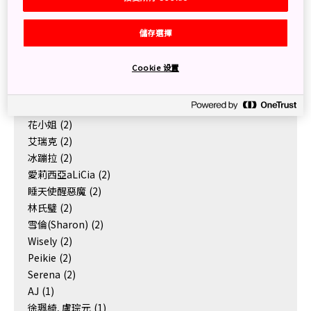
儲存選擇
Authors
Cookie 设置
秋刀魚
(12)
明太子小姐, 枝豆爸爸, 小枝豆
(5)
旅行的小星星
(4)
花小姐
(2)
艾瑞克
(2)
冰蹦拉
(2)
愛莉西亞aLiCia
(2)
睡天使醒惡魔
(2)
林氏璧
(2)
雪倫(Sharon)
(2)
Wisely
(2)
Peikie
(2)
Serena
(2)
AJ
(1)
徐珮綺, 盧琮元
(1)