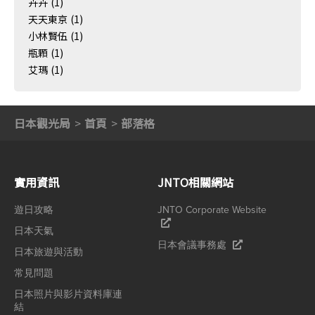
卉卉
(1)
天天東京
(1)
小林賢伍
(1)
瓶顆
(1)
艾瑪
(1)
日本觀光局
首頁
部落格
實用資訊
JNTO相關網站
遊日攻略
JNTO Corporate Website
日本天氣
日本會議事務處
日本旅遊與活動
常見問題
日本照片與影片資料庫連
結