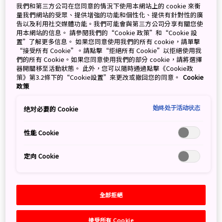
我們和第三方公司在您同意的情況下使用本網站上的 cookie 來衡
量我們網站的受眾、提供增強的功能和個性化、提供有針對性的廣
告以及利用社交媒體功能。我們可能會與第三方公司分享有關您使
用本網站的信息。 請參閱我們的“Cookie 政策”和“Cookie 設
Search
置”了解更多信息。 如果您同意使用我們的所有 cookie，請單擊
“接受所有 Cookie”。請點擊“拒絕所有 Cookie”以拒絕使用我
們的所有 Cookie。如果您同意使用我們的部分 cookie，請將選擇
器開關移至活動狀態。 此外，您可以隨時通過點擊《Cookie政
策》第3.2條下的“Cookie設置”來更改或撤回您的同意。
Cookie
政策
Categories
始终处于活动状态
绝对必要的 Cookie
全部
性能 Cookie
定向 Cookie
Tags
全部
東北
13
北海道
8
關西
8
全部拒絕
北陸信越
5
四國
3
東海
3
九州
3
中部
2
中國
2
沖繩
1
關東
1
接受所有 Cookie