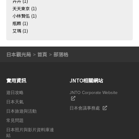
卉卉
(1)
天天東京
(1)
小林賢伍
(1)
瓶顆
(1)
艾瑪
(1)
日本觀光局
首頁
部落格
實用資訊
JNTO相關網站
遊日攻略
JNTO Corporate Website
日本天氣
日本會議事務處
日本旅遊與活動
常見問題
日本照片與影片資料庫連
結