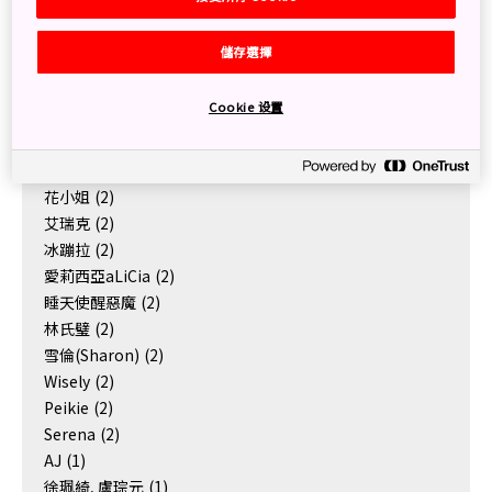
儲存選擇
Authors
Cookie 设置
秋刀魚
(12)
明太子小姐, 枝豆爸爸, 小枝豆
(5)
旅行的小星星
(4)
花小姐
(2)
艾瑞克
(2)
冰蹦拉
(2)
愛莉西亞aLiCia
(2)
睡天使醒惡魔
(2)
林氏璧
(2)
雪倫(Sharon)
(2)
Wisely
(2)
Peikie
(2)
Serena
(2)
AJ
(1)
徐珮綺, 盧琮元
(1)