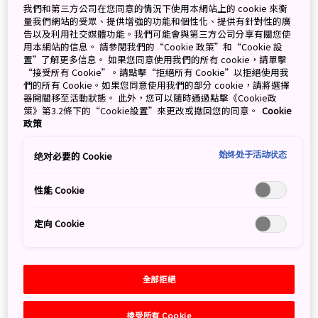
我們和第三方公司在您同意的情況下使用本網站上的 cookie 來衡
量我們網站的受眾、提供增強的功能和個性化、提供有針對性的廣
告以及利用社交媒體功能。我們可能會與第三方公司分享有關您使
用本網站的信息。 請參閱我們的“Cookie 政策”和“Cookie 設
Search
置”了解更多信息。 如果您同意使用我們的所有 cookie，請單擊
“接受所有 Cookie”。請點擊“拒絕所有 Cookie”以拒絕使用我
們的所有 Cookie。如果您同意使用我們的部分 cookie，請將選擇
器開關移至活動狀態。 此外，您可以隨時通過點擊《Cookie政
策》第3.2條下的“Cookie設置”來更改或撤回您的同意。
Cookie
政策
Categories
始终处于活动状态
绝对必要的 Cookie
全部
性能 Cookie
定向 Cookie
Tags
全部
東北
13
北海道
8
關西
8
全部拒絕
北陸信越
5
四國
3
東海
3
九州
3
中部
2
中國
2
沖繩
1
關東
1
接受所有 Cookie