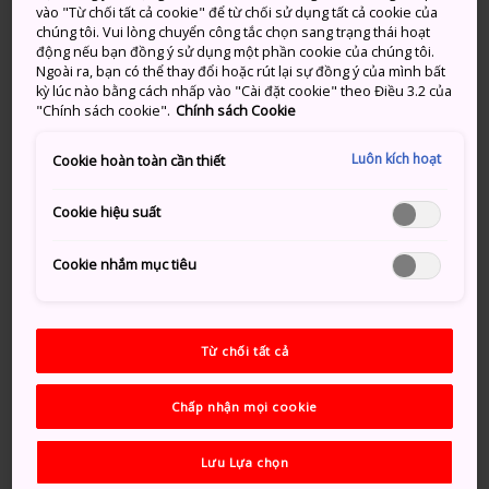
Phương thức di chuyển
vào "Từ chối tất cả cookie" để từ chối sử dụng tất cả cookie của
chúng tôi. Vui lòng chuyển công tắc chọn sang trạng thái hoạt
động nếu bạn đồng ý sử dụng một phần cookie của chúng tôi.
Ngoài ra, bạn có thể thay đổi hoặc rút lại sự đồng ý của mình bất
Bạn có thể dễ dàng đến Chiba bằng Tuyến JR Keiyo
kỳ lúc nào bằng cách nhấp vào "Cài đặt cookie" theo Điều 3.2 của
xuất phát từ Ga Tokyo. Bạn cũng có thể đến Chiba
"Chính sách cookie".
Chính sách Cookie
theo Tuyến JR Sobu từ nhiều ga khác nhau ở thủ đô.
Sân bay quốc tế Narita - sân bay quốc tế lớn của Nhật
Luôn kích hoạt
Cookie hoàn toàn cần thiết
Bản - tọa lạc ngay trong tỉnh.
Cookie hiệu suất
hiển thị thêm thông tin
Cookie nhắm mục tiêu
đừng bỏ lỡ
Từ chối tất cả
Công viên giải trí Tokyo Disneyland và
Chấp nhận mọi cookie
DisneySea, công viên thứ hai chỉ có tại Nhật
Bản
Lưu Lựa chọn
Cơ hội bơi lội, lướt ván buồm, lặn biển và