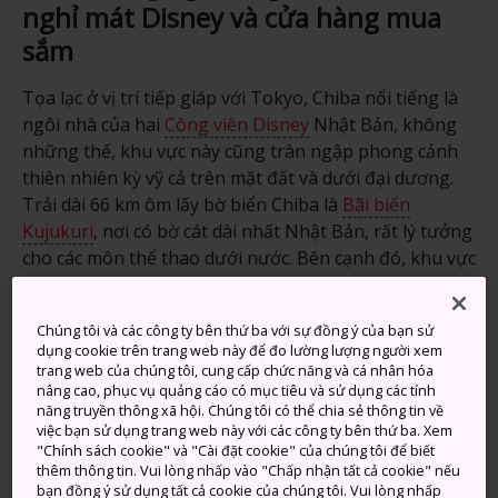
nghỉ mát Disney và cửa hàng mua
sắm
Tọa lạc ở vị trí tiếp giáp với Tokyo, Chiba nổi tiếng là
ngôi nhà của hai
Công viên Disney
Nhật Bản, không
những thế, khu vực này cũng tràn ngập phong cảnh
thiên nhiên kỳ vỹ cả trên mặt đất và dưới đại dương.
Trải dài 66 km ôm lấy bờ biển Chiba là
Bãi biển
Kujukuri
, nơi có bờ cát dài nhất Nhật Bản, rất lý tưởng
cho các môn thể thao dưới nước. Bên cạnh đó, khu vực
sâu trong đất liền còn có một số công viên rộng lớn và
ngọn núi Nokogiri
cao chót vót, nơi được mệnh danh
Chúng tôi và các công ty bên thứ ba với sự đồng ý của bạn sử
là "
Hell Peek Point (Điểm ngắm địa ngục)
". Chiba cũng
dụng cookie trên trang web này để đo lường lượng người xem
có sân bay quốc tế chính của Nhật Bản -
Sân bay
trang web của chúng tôi, cung cấp chức năng và cá nhân hóa
Narita
- biến nơi này trở thành điểm nhập cảnh đầu
nâng cao, phục vụ quảng cáo có mục tiêu và sử dụng các tính
năng truyền thông xã hội. Chúng tôi có thể chia sẻ thông tin về
tiên của hầu hết khách du lịch khi đặt chân đến đất
việc bạn sử dụng trang web này với các công ty bên thứ ba. Xem
nước mặt trời mọc.
"Chính sách cookie" và "Cài đặt cookie" của chúng tôi để biết
thêm thông tin. Vui lòng nhấp vào "Chấp nhận tất cả cookie" nếu
bạn đồng ý sử dụng tất cả cookie của chúng tôi. Vui lòng nhấp