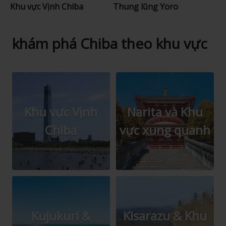
Khu vực Vịnh Chiba
Thung lũng Yoro
khám phá Chiba theo khu vực
Khu vực Vịnh
Narita và Khu
Chiba
vực xung quanh
Kujukuri &
Kisarazu & Khu