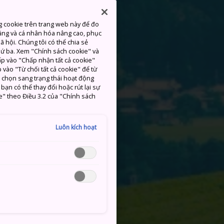
g cookie trên trang web này để đo
ăng và cá nhân hóa nâng cao, phục
 hội. Chúng tôi có thể chia sẻ
thứ ba. Xem "Chính sách cookie" và
hấp vào "Chấp nhận tất cả cookie"
 vào "Từ chối tất cả cookie" để từ
c chọn sang trạng thái hoạt động
ạn có thể thay đổi hoặc rút lại sự
e" theo Điều 3.2 của "Chính sách
Luôn kích hoạt