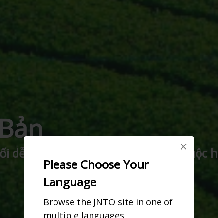
 Bản
×
 dễ chịu, với các lễ hội và những cuộc h
Please Choose Your
Language
Browse the JNTO site in one of
multiple languages