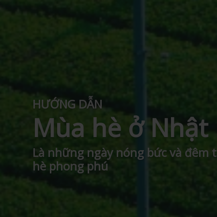
HƯỚNG DẪN
Mùa hè ở Nhật
Là những ngày nóng bức và đêm tối
hè phong phú