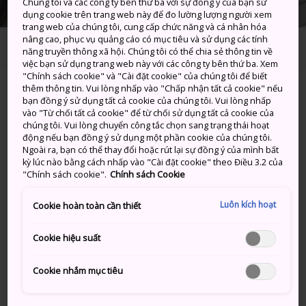
Chúng tôi và các công ty bên thứ ba với sự đồng ý của bạn sử
dụng cookie trên trang web này để đo lường lượng người xem
trang web của chúng tôi, cung cấp chức năng và cá nhân hóa
nâng cao, phục vụ quảng cáo có mục tiêu và sử dụng các tính
TRANG CHỦ
Giúp bạn lên kế hoạch
Đại sứ quán
năng truyền thông xã hội. Chúng tôi có thể chia sẻ thông tin về
việc bạn sử dụng trang web này với các công ty bên thứ ba. Xem
"Chính sách cookie" và "Cài đặt cookie" của chúng tôi để biết
Giữ liên lạc với đại sứ quán
thêm thông tin. Vui lòng nhấp vào "Chấp nhận tất cả cookie" nếu
bạn đồng ý sử dụng tất cả cookie của chúng tôi. Vui lòng nhấp
hoặc lãnh sự quán của mình
vào "Từ chối tất cả cookie" để từ chối sử dụng tất cả cookie của
chúng tôi. Vui lòng chuyển công tắc chọn sang trạng thái hoạt
động nếu bạn đồng ý sử dụng một phần cookie của chúng tôi.
Không hẳn là bạn sẽ cần liên hệ đến đại sứ quán hoặc
Ngoài ra, bạn có thể thay đổi hoặc rút lại sự đồng ý của mình bất
kỳ lúc nào bằng cách nhấp vào "Cài đặt cookie" theo Điều 3.2 của
lãnh sự quán trong suốt thời gian đang ở Nhật. Tuy
"Chính sách cookie".
Chính sách Cookie
nhiên, trong một số trường hợp nhất định - mất hộ
chiếu, các trường hợp khẩn cấp, thảm họa thiên
Luôn kích hoạt
Cookie hoàn toàn cần thiết
nhiên, v.v... - thì cần thiết phải giữ liên lạc. Bạn rất nên
ghi chú lại địa chỉ đại sứ quán của mình và các thông
Cookie hiệu suất
tin liên lạc có liên quan khác.
Cookie nhắm mục tiêu
Tra cứu địa chỉ
đại sứ quán hoặc lãnh sự quán
đặt
tại Nhật Bản của bạn. Ngoài ra, hãy tra cứu thêm về
đại sứ quán Nhật Bản đặt tại nước ngoài
.