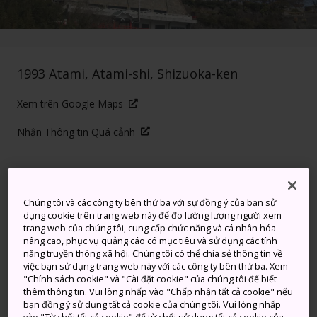
1993 Atami, Atami-shi, Shizuoka-ken
Xem trên Google Maps
Nhận Thông tin Quá cảnh
TỪ KHÓA
BẢN ĐỒ
Chúng tôi và các công ty bên thứ ba với sự đồng ý của bạn sử
dụng cookie trên trang web này để đo lường lượng người xem
Một thành được xây dựng chỉ
trang web của chúng tôi, cung cấp chức năng và cá nhân hóa
nâng cao, phục vụ quảng cáo có mục tiêu và sử dụng các tính
nhằm mục đích giải trí với tầm
năng truyền thông xã hội. Chúng tôi có thể chia sẻ thông tin về
việc bạn sử dụng trang web này với các công ty bên thứ ba. Xem
nhìn toàn cảnh Vịnh Sagami
"Chính sách cookie" và "Cài đặt cookie" của chúng tôi để biết
thêm thông tin. Vui lòng nhấp vào "Chấp nhận tất cả cookie" nếu
bạn đồng ý sử dụng tất cả cookie của chúng tôi. Vui lòng nhấp
Thành Atami, nằm ở độ cao 120 m so với mực nước