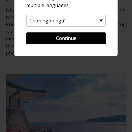
multiple languages
Nhưng điểm nổi bật thực sự chính là khung cảnh nhìn
từ tầng thượng của thành trông ra Vịnh Sagami.
Khung cảnh đặc biệt lộng lẫy vào mùa xuân khi những
cây anh đào nở hoa khoe sắc. Mùa hè cũng là thời
Continue
điểm phổ biến để du khách ghé thăm vì phía trước
thành là địa điểm tuyệt vời để ngắm các màn bắn
pháp hoa trong
Lễ hội Pháo hoa Biển Atami
.