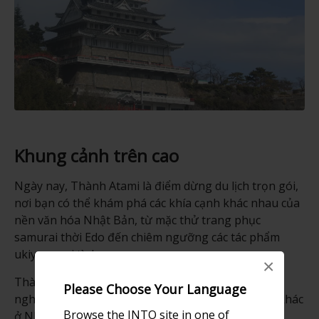
Khung cảnh trên cao
Ngày nay, Thành Atami là điểm dừng du lịch trọn gói,
nơi bạn có thể khám phá các khía cạnh khác nhau của
nền văn hóa Nhật Bản, từ mặc thử trang phục
samurai thời Edo đến chiêm ngưỡng các tác phẩm
ukiyo-e gợi tình.
×
Thành cũng vinh danh những “người anh em” có ý
Please Choose Your Language
nghĩa lịch sử hơn qua cuộc triển lãm về các thành khác
Browse the JNTO site in one of
ở Nhật Bản.