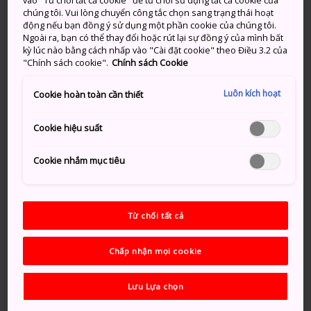
vào "Từ chối tất cả cookie" để từ chối sử dụng tất cả cookie của
chúng tôi. Vui lòng chuyển công tắc chọn sang trạng thái hoạt
biển, toát lên vẻ lịch sử cổ kính. Tuy nơi đây lấy cảm
động nếu bạn đồng ý sử dụng một phần cookie của chúng tôi.
hứng từ các thành được xây dựng trong thời kì
Ngoài ra, bạn có thể thay đổi hoặc rút lại sự đồng ý của mình bất
Momoyama (1568 – 1600), thành này là một trong các
kỳ lúc nào bằng cách nhấp vào "Cài đặt cookie" theo Điều 3.2 của
"Chính sách cookie".
Chính sách Cookie
thành mới nhất của Nhật, chỉ mới có từ năm 1959.
Tuy nhiên, khung cảnh nhìn từ đỉnh thành rất ấn
Luôn kích hoạt
Cookie hoàn toàn cần thiết
tượng và cũng có nhiều hoạt động thú vị ở đây.
Cookie hiệu suất
Phương thức di chuyển
Cookie nhắm mục tiêu
Từ Ga Atami trên Tuyến JR Tokaido, đi Xe buýt chạy
vòng quanh tham quan Yuyu để đến Thành Atami.
Từ chối tất cả
Hoặc xuống Xe buýt chạy vòng quanh tại trạm dừng
Marine Spa Atami và đi Cáp treo Atami đến ga nằm
trên đỉnh; từ đó, đi bộ một đoạn ngắn là đến thành.
Chấp nhận mọi cookie
Thành đương đại
Lưu Lựa chọn