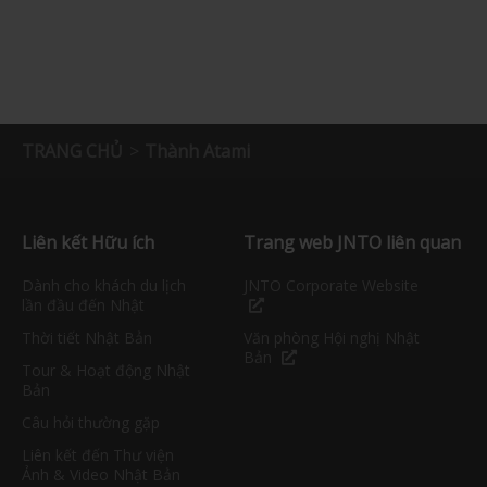
TRANG CHỦ
Thành Atami
Liên kết Hữu ích
Trang web JNTO liên quan
Dành cho khách du lịch
JNTO Corporate Website
lần đầu đến Nhật
Thời tiết Nhật Bản
Văn phòng Hội nghị Nhật
Bản
Tour & Hoạt động Nhật
Bản
Câu hỏi thường gặp
Liên kết đến Thư viện
Ảnh & Video Nhật Bản