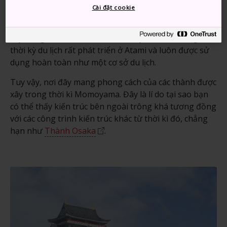
Không như các thành Nhật Bản khác, Thành Atami
Cài đặt cookie
không phải là công trình hiện đại được xây lại từ một
công trình kiến trúc xưa cũ. Trên thực tế, thành được
xây dựng vào năm 1959 chỉ để chạy theo làn sóng của
thời kỳ du lịch rất phát triển ở Atami và luôn được sử
dụng hoàn toàn như một cơ sở du lịch.
Tuy vậy, nơi đây mang phong cách của các thành được
xây trong thời kì Momoyama. Đây là lí do tại sao bạn
có thể thấy kiến trúc bên ngoài trông khá tương đồng
với các công trình kiến trúc khác từ thời kì đó, chẳng
hạn như
Thành Osaka
.