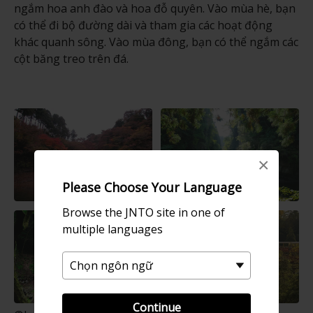
ngắm hoa anh đào và hoa đỗ quyên. Vào mùa hè, bạn
có thể đi bộ đường dài và tham gia các hoạt động
khác quanh sông. Vào mùa đông, bạn có thể ngắm các
cột băng treo trên đá.
×
Please Choose Your Language
Browse the JNTO site in one of
multiple languages
Continue