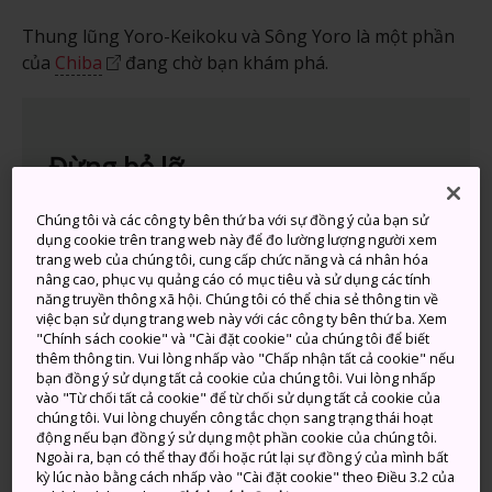
Thung lũng Yoro-Keikoku và Sông Yoro là một phần
của
Chiba
đang chờ bạn khám phá.
Đừng bỏ lỡ
Chúng tôi và các công ty bên thứ ba với sự đồng ý của bạn sử
Thung lũng Yoro-Keikoku—thánh địa cho
dụng cookie trên trang web này để đo lường lượng người xem
những người đi bộ đường dài và yêu thiên
trang web của chúng tôi, cung cấp chức năng và cá nhân hóa
nhiên
nâng cao, phục vụ quảng cáo có mục tiêu và sử dụng các tính
năng truyền thông xã hội. Chúng tôi có thể chia sẻ thông tin về
Awamata no Taki—thác nước lớn nhất Chiba
việc bạn sử dụng trang web này với các công ty bên thứ ba. Xem
"Chính sách cookie" và "Cài đặt cookie" của chúng tôi để biết
Suối nước nóng màu đen bí ẩn của khu vực
thêm thông tin. Vui lòng nhấp vào "Chấp nhận tất cả cookie" nếu
bạn đồng ý sử dụng tất cả cookie của chúng tôi. Vui lòng nhấp
vào "Từ chối tất cả cookie" để từ chối sử dụng tất cả cookie của
chúng tôi. Vui lòng chuyển công tắc chọn sang trạng thái hoạt
động nếu bạn đồng ý sử dụng một phần cookie của chúng tôi.
Phương thức di chuyển
Ngoài ra, bạn có thể thay đổi hoặc rút lại sự đồng ý của mình bất
kỳ lúc nào bằng cách nhấp vào "Cài đặt cookie" theo Điều 3.2 của