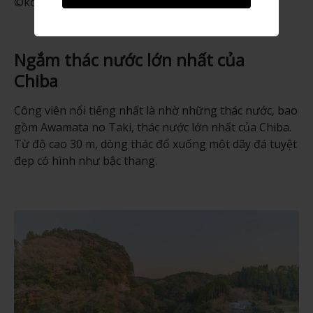
©kominatorailway
Ngắm thác nước lớn nhất của
Chiba
Công viên nổi tiếng nhất là nhờ những thác nước, bao
gồm Awamata no Taki, thác nước lớn nhất của Chiba.
Từ độ cao 30 m, dòng thác đổ xuống một dãy đá tuyệt
đẹp có hình như bậc thang.