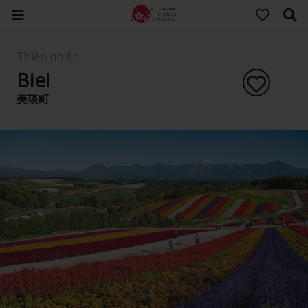
Thiên nhiên
Biei
美瑛町