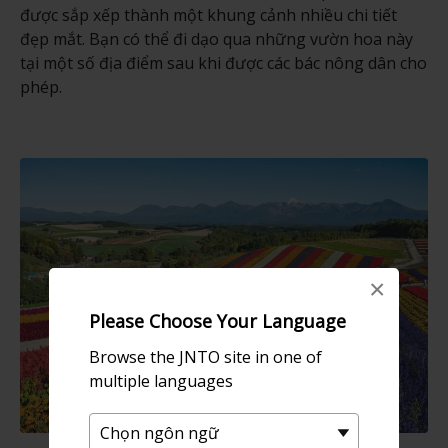
được sắp xếp thành một khung cảnh nhiều chi tiết
đẹp mắt. Bạn có thể đi dạo qua những vườn hoa này
tại một số địa điểm sau khi được các bác nông dân cho
phép.
×
Please Choose Your Language
Browse the JNTO site in one of
multiple languages