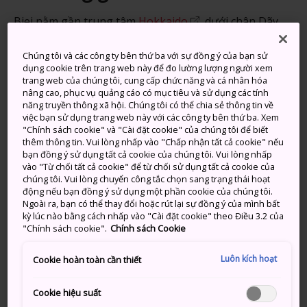
Biei nằm gần trung tâm
Hokkaido
, dưới chân Dãy
núi Tokachidake trong Vườn Quốc gia Daisetsuzan.
Vẻ đẹp tự nhiên của khu vực này hấp dẫn đến mức
Chúng tôi và các công ty bên thứ ba với sự đồng ý của bạn sử
dụng cookie trên trang web này để đo lường lượng người xem
cảnh quan nơi đây thường xuyên xuất hiện trên các
trang web của chúng tôi, cung cấp chức năng và cá nhân hóa
phương tiện truyền thông quảng cáo cho Hokkaido.
nâng cao, phục vụ quảng cáo có mục tiêu và sử dụng các tính
Địa điểm hàng đầu trong số các điểm tham quan là Hồ
năng truyền thông xã hội. Chúng tôi có thể chia sẻ thông tin về
việc bạn sử dụng trang web này với các công ty bên thứ ba. Xem
Xanh, nằm ngay phía đông nam thị trấn, với làn nước
"Chính sách cookie" và "Cài đặt cookie" của chúng tôi để biết
luôn mang màu xanh sống động thay đổi sắc thái
thêm thông tin. Vui lòng nhấp vào "Chấp nhận tất cả cookie" nếu
theo mùa và thời tiết.
bạn đồng ý sử dụng tất cả cookie của chúng tôi. Vui lòng nhấp
vào "Từ chối tất cả cookie" để từ chối sử dụng tất cả cookie của
chúng tôi. Vui lòng chuyển công tắc chọn sang trạng thái hoạt
động nếu bạn đồng ý sử dụng một phần cookie của chúng tôi.
Ngoài ra, bạn có thể thay đổi hoặc rút lại sự đồng ý của mình bất
Đừng bỏ lỡ
kỳ lúc nào bằng cách nhấp vào "Cài đặt cookie" theo Điều 3.2 của
"Chính sách cookie".
Chính sách Cookie
Chiêm ngưỡng Hồ Xanh được chiếu sáng
Luôn kích hoạt
Cookie hoàn toàn cần thiết
Đi bộ dạo khắp vườn hoa rộng 7 ha tại Đồi
Shikisai
Cookie hiệu suất