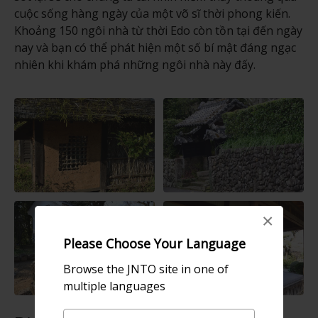
cuộc sống hàng ngày của một võ sĩ thời phong kiến.
Khoảng 150 ngôi nhà từ thời Edo còn tồn tại đến ngày
nay và bạn có thể phát hiện một số bí mật đáng ngạc
nhiên khi khám phá những ngôi nhà này đấy.
×
Please Choose Your Language
Browse the JNTO site in one of
multiple languages