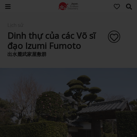
Lịch sử
Dinh thự của các Võ sĩ
đạo Izumi Fumoto
出水麓武家屋敷群