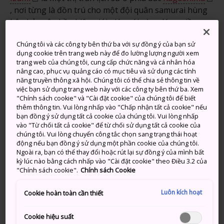
, nơi từng là đồn trú cho một đội quân samurai hùng
hậu bảo vệ phần biên giới giáp với vùng láng giềng
Higo.
Chúng tôi và các công ty bên thứ ba với sự đồng ý của bạn sử
Hãy tản bộ quanh các ngôi nhà lịch sử cùng những
dụng cookie trên trang web này để đo lường lượng người xem
trang web của chúng tôi, cung cấp chức năng và cá nhân hóa
bức tường đá được bảo tồn hoàn hảo và cảm nhận
nâng cao, phục vụ quảng cáo có mục tiêu và sử dụng các tính
như bạn được ngược dòng thời gian trở về thời kỳ của
năng truyền thông xã hội. Chúng tôi có thể chia sẻ thông tin về
các samurai nhé.
việc bạn sử dụng trang web này với các công ty bên thứ ba. Xem
"Chính sách cookie" và "Cài đặt cookie" của chúng tôi để biết
thêm thông tin. Vui lòng nhấp vào "Chấp nhận tất cả cookie" nếu
bạn đồng ý sử dụng tất cả cookie của chúng tôi. Vui lòng nhấp
vào "Từ chối tất cả cookie" để từ chối sử dụng tất cả cookie của
Đừng bỏ lỡ
chúng tôi. Vui lòng chuyển công tắc chọn sang trạng thái hoạt
động nếu bạn đồng ý sử dụng một phần cookie của chúng tôi.
Ngoài ra, bạn có thể thay đổi hoặc rút lại sự đồng ý của mình bất
Những ngôi nhà samurai được bảo tồn
kỳ lúc nào bằng cách nhấp vào "Cài đặt cookie" theo Điều 3.2 của
"Chính sách cookie".
Chính sách Cookie
tuyệt đẹp
Bảo tàng Lịch sử Izumi Fumoto cuốn hút
Luôn kích hoạt
Cookie hoàn toàn cần thiết
Ngồi trên chuyến xe bò thong thả đi qua thị
Cookie hiệu suất
trấn lịch sử