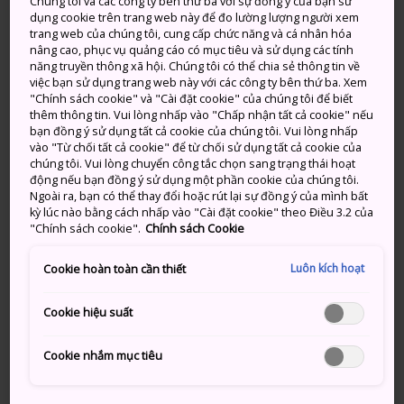
Chúng tôi và các công ty bên thứ ba với sự đồng ý của bạn sử
linh thiêng
dụng cookie trên trang web này để đo lường lượng người xem
trang web của chúng tôi, cung cấp chức năng và cá nhân hóa
nâng cao, phục vụ quảng cáo có mục tiêu và sử dụng các tính
Bắt nguồn từ suối trong một khu rừng nguyên sinh
năng truyền thông xã hội. Chúng tôi có thể chia sẻ thông tin về
xanh mướt, với độ cao ngoạn mục từ độ cao 133 m,
việc bạn sử dụng trang web này với các công ty bên thứ ba. Xem
Thác Nachi là thác nước cao nhất Nhật Bản.
"Chính sách cookie" và "Cài đặt cookie" của chúng tôi để biết
thêm thông tin. Vui lòng nhấp vào "Chấp nhận tất cả cookie" nếu
Âm thanh rền vang như sấm của nước đổ xuống mỗi
bạn đồng ý sử dụng tất cả cookie của chúng tôi. Vui lòng nhấp
vào "Từ chối tất cả cookie" để từ chối sử dụng tất cả cookie của
giây sẽ mang đến cho cả các tín đồ và những người
chúng tôi. Vui lòng chuyển công tắc chọn sang trạng thái hoạt
ngoại đạo một trải nghiệm kỳ ảo.
động nếu bạn đồng ý sử dụng một phần cookie của chúng tôi.
Ngoài ra, bạn có thể thay đổi hoặc rút lại sự đồng ý của mình bất
kỳ lúc nào bằng cách nhấp vào "Cài đặt cookie" theo Điều 3.2 của
"Chính sách cookie".
Chính sách Cookie
Đừng bỏ lỡ
Luôn kích hoạt
Cookie hoàn toàn cần thiết
Sức mạnh và sự hùng vĩ của thác nước cao
Cookie hiệu suất
nhất Nhật Bản
Cookie nhắm mục tiêu
Tại chân thác, bạn có thể tham quan đài
quan sát với 300 yên. Với 100 yên nữa, bạn có
thể nếm thử nước thác tinh khiết, được cho là