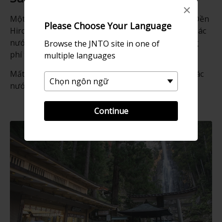
×
Một chuyến đi đến thác nước thường có thể đi cả Đền
Please Choose Your Language
Hiro. Đền thờ được xây dựng để tôn vinh vị thần thác
nước dưới chân thác, Vào cửa đền miễn phí, nhưng
Browse the JNTO site in one of
phí tham quan đài quan sát là 300 yên.
multiple languages
Mất khoảng 30 leo trên những bậc thang đá từ thác
nước để tới
Đại đền Kumano Nachi Taisha
.
Continue