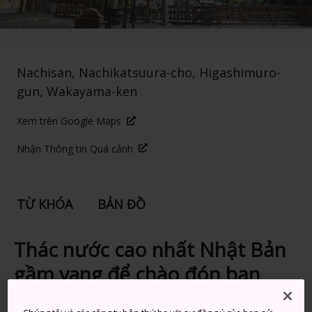
Nachisan, Nachikatsuura-cho, Higashimuro-
gun, Wakayama-ken
Xem trên Google Maps
Nhận Thông tin Quá cảnh
TỪ KHÓA
BẢN ĐỒ
Thác nước cao nhất Nhật Bản
gầm vang để chào đón bạn
trong khu rừng nguyên sinh