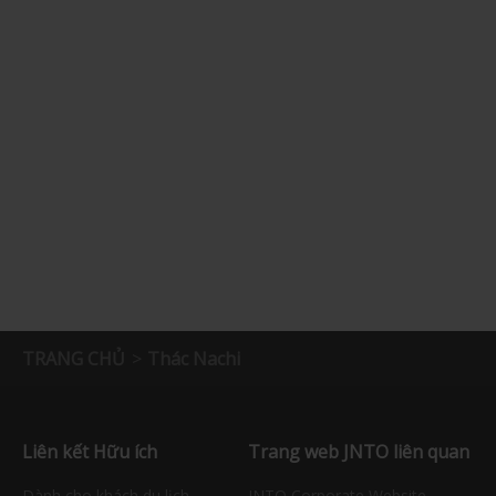
TRANG CHỦ
Thác Nachi
Liên kết Hữu ích
Trang web JNTO liên quan
Dành cho khách du lịch
JNTO Corporate Website