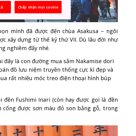
cả
Chấp nhận mọi cookie
bọn mình đã được đến chùa Asakusa – ngôi
c xây dựng từ thế kỷ thứ VII. Dù lâu đời như
ang nghiêm đấy nhé.
tại đây là con đường mua sắm Nakamise dori
bán đồ lưu niệm truyền thống cực kì đẹp và
ua rất nhiều móc treo điện thoại hình búp
 đền Fushimi Inari (còn hay được gọi là đền
ánh cổng được sơn màu đỏ son bằng gỗ, trong