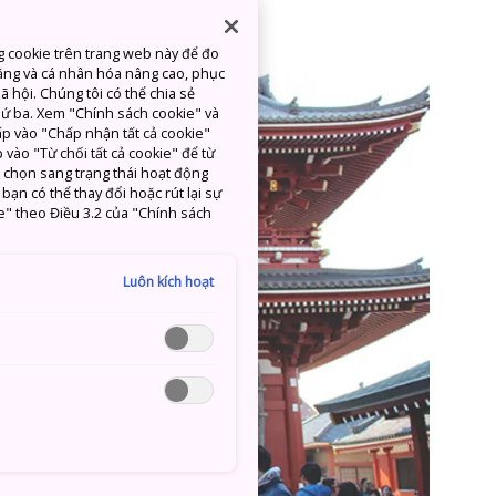
giáo chính ở Nhật
g cookie trên trang web này để đo
ăng và cá nhân hóa nâng cao, phục
 hội. Chúng tôi có thể chia sẻ
thứ ba. Xem "Chính sách cookie" và
hấp vào "Chấp nhận tất cả cookie"
 vào "Từ chối tất cả cookie" để từ
c chọn sang trạng thái hoạt động
ạn có thể thay đổi hoặc rút lại sự
e" theo Điều 3.2 của "Chính sách
Luôn kích hoạt