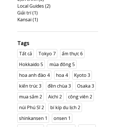
Local Guides
(2)
Giải trí
(1)
Kansai
(1)
Tags
Tất cả
Tokyo
7
ẩm thực
6
Hokkaido
5
mùa đông
5
hoa anh đào
4
hoa
4
Kyoto
3
kiến trúc
3
đền chùa
3
Osaka
3
mua sắm
2
Aichi
2
công viên
2
núi Phú Sĩ
2
bí kíp du lịch
2
shinkansen
1
onsen
1