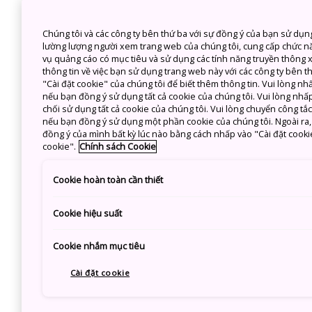
Thần đạo (Shinto) và Phật giáo là 2 tôn 
Chúng tôi và các công ty bên thứ ba với sự đồng ý của bạn sử dụn
lường lượng người xem trang web của chúng tôi, cung cấp chức n
vụ quảng cáo có mục tiêu và sử dụng các tính năng truyền thông xã
thông tin về việc bạn sử dụng trang web này với các công ty bên 
"Cài đặt cookie" của chúng tôi để biết thêm thông tin. Vui lòng n
nếu bạn đồng ý sử dụng tất cả cookie của chúng tôi. Vui lòng nhấp
chối sử dụng tất cả cookie của chúng tôi. Vui lòng chuyển công tắ
nếu bạn đồng ý sử dụng một phần cookie của chúng tôi. Ngoài ra, b
đồng ý của mình bất kỳ lúc nào bằng cách nhấp vào "Cài đặt cooki
cookie".
Chính sách Cookie
Cookie hoàn toàn cần thiết
Cookie hiệu suất
Cookie nhắm mục tiêu
Cài đặt cookie