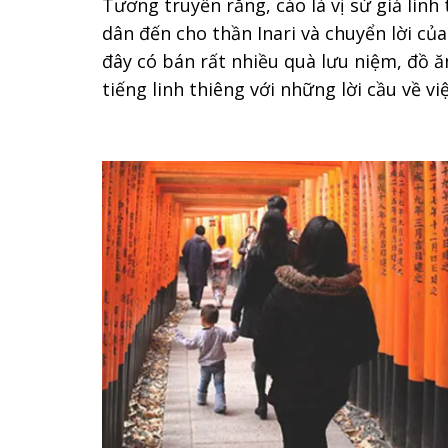
Tương truyền rằng, cáo là vị sứ giả lin
dân đến cho thần Inari và chuyển lời củ
đây có bán rất nhiều quà lưu niệm, đồ ăn
tiếng linh thiêng với những lời cầu về v