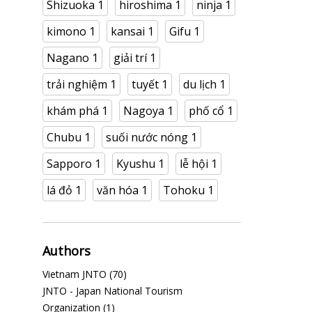
Shizuoka
1
hiroshima
1
ninja
1
kimono
1
kansai
1
Gifu
1
Nagano
1
giải trí
1
trải nghiệm
1
tuyết
1
du lịch
1
khám phá
1
Nagoya
1
phố cổ
1
Chubu
1
suối nước nóng
1
Sapporo
1
Kyushu
1
lễ hội
1
lá đỏ
1
văn hóa
1
Tohoku
1
Authors
Vietnam JNTO
(70)
JNTO - Japan National Tourism
Organization
(1)