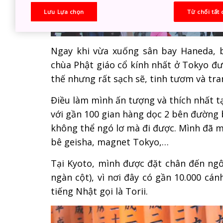
Lưu Lựa chọn
Từ chối tất 
Ngay khi vừa xuống sân bay Haneda, 
chùa Phật giáo cổ kính nhất ở Tokyo đượ
thế nhưng rất sạch sẽ, tinh tươm và tr
Điều làm mình ấn tượng và thích nhất 
với gần 100 gian hàng dọc 2 bên đường 
không thể ngó lơ mà đi được. Mình đã m
bê geisha, magnet Tokyo,…
Tại Kyoto, mình được đặt chân đến ngôi
ngàn cột), vì nơi đây có gần 10.000 c
tiếng Nhật gọi là Torii.