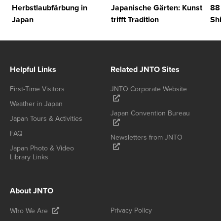
Herbstlaubfärbung in
Japanische Gärten: Kunst
88
Japan
trifft Tradition
Sh
Helpful Links
Related JNTO Sites
First-Time Visitors
JNTO Corporate Website
Weather in Japan
Japan Convention Bureau
Japan Tours & Activities
FAQ
Newsletters from JNTO
Japan Photo & Video
Library Links
About JNTO
Privacy Policy
Who We Are