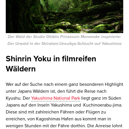
Der Wald der Studio Ghiblis Prinzessin Mononoke inspirierte:
Der Urwald in der Shiratani-Unsuikyo-Schlucht auf Yakushima
Shinrin Yoku in filmreifen
Wäldern
Wer auf der Suche nach einem ganz besonderen Highlight
unter Japans Wäldern ist, den führt die Reise nach
Kyushu. Der
Yakushima National Park
liegt ganz im Süden
Japans auf den Inseln Yakushima und Kuchinoerabu-jima.
Diese sind mit zahlreichen Fähren oder Flügen zu
erreichen, von Kagoshimas Hafen aus kommt man in
wenigen Stunden mit der Fähre dorthin. Die Anreise lohnt