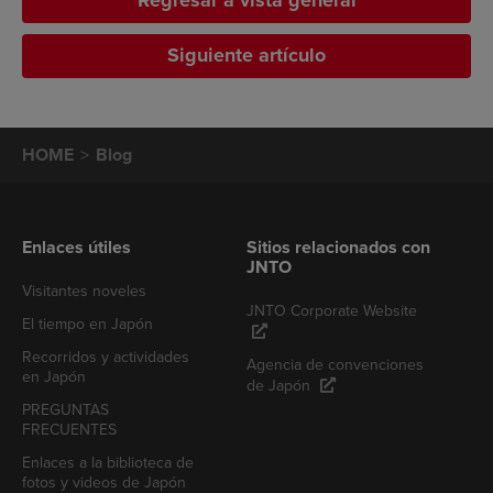
Regresar a vista general
Siguiente artículo
HOME
Blog
Enlaces útiles
Sitios relacionados con
JNTO
Visitantes noveles
JNTO Corporate Website
El tiempo en Japón
Recorridos y actividades
Agencia de convenciones
en Japón
de Japón
PREGUNTAS
FRECUENTES
Enlaces a la biblioteca de
fotos y videos de Japón