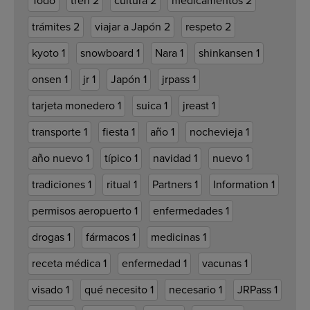
Todo
tren
2
cultura
2
medicamentos
2
trámites
2
viajar a Japón
2
respeto
2
kyoto
1
snowboard
1
Nara
1
shinkansen
1
onsen
1
jr
1
Japón
1
jrpass
1
tarjeta monedero
1
suica
1
jreast
1
transporte
1
fiesta
1
año
1
nochevieja
1
año nuevo
1
típico
1
navidad
1
nuevo
1
tradiciones
1
ritual
1
Partners
1
Information
1
permisos aeropuerto
1
enfermedades
1
drogas
1
fármacos
1
medicinas
1
receta médica
1
enfermedad
1
vacunas
1
visado
1
qué necesito
1
necesario
1
JRPass
1