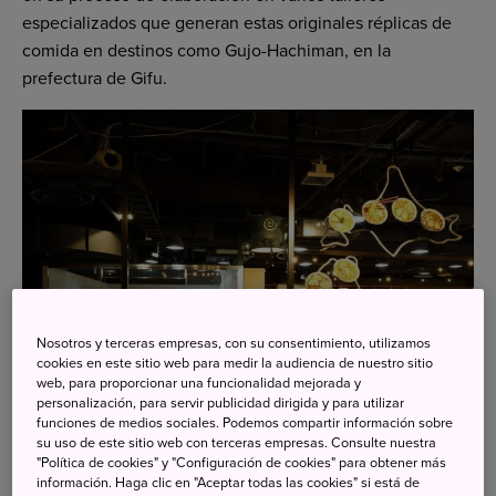
especializados que generan estas originales réplicas de
comida en destinos como Gujo-Hachiman, en la
prefectura de Gifu.
Nosotros y terceras empresas, con su consentimiento, utilizamos
cookies en este sitio web para medir la audiencia de nuestro sitio
web, para proporcionar una funcionalidad mejorada y
personalización, para servir publicidad dirigida y para utilizar
funciones de medios sociales. Podemos compartir información sobre
su uso de este sitio web con terceras empresas. Consulte nuestra
"Política de cookies" y "Configuración de cookies" para obtener más
información. Haga clic en "Aceptar todas las cookies" si está de