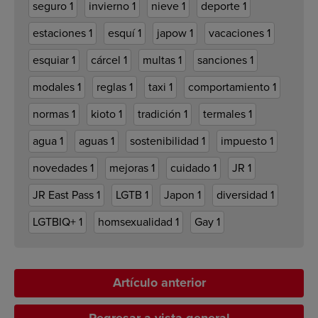
seguro
1
invierno
1
nieve
1
deporte
1
estaciones
1
esquí
1
japow
1
vacaciones
1
esquiar
1
cárcel
1
multas
1
sanciones
1
modales
1
reglas
1
taxi
1
comportamiento
1
normas
1
kioto
1
tradición
1
termales
1
agua
1
aguas
1
sostenibilidad
1
impuesto
1
novedades
1
mejoras
1
cuidado
1
JR
1
JR East Pass
1
LGTB
1
Japon
1
diversidad
1
LGTBIQ+
1
homsexualidad
1
Gay
1
Artículo anterior