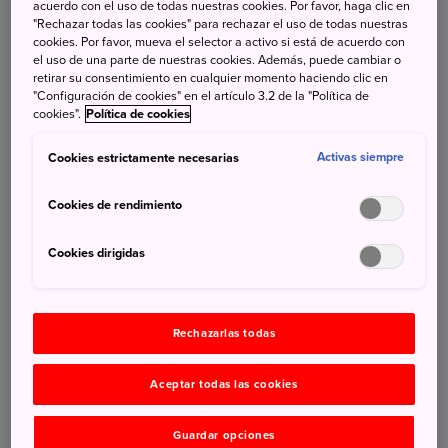
acuerdo con el uso de todas nuestras cookies. Por favor, haga clic en
"Rechazar todas las cookies" para rechazar el uso de todas nuestras
cookies. Por favor, mueva el selector a activo si está de acuerdo con
el uso de una parte de nuestras cookies. Además, puede cambiar o
retirar su consentimiento en cualquier momento haciendo clic en
'Ramen', 'tatak'i, 'sashimi' e incluso helados que nunca se
"Configuración de cookies" en el artículo 3.2 de la "Política de
derriten son algunos de los platos que los comensales
cookies".
Política de cookies
degustarán con la vista incluso antes de elegir el
Cookies estrictamente necesarias
Activas siempre
restaurante donde probar las delicias gastronómicas
japonesas. Conocida como 'sampuru' (del inglés “sample”:
Cookies de rendimiento
muestra), esta técnica, que se acerca más a la artesanía
que a la industria, es una de las postales más
Cookies dirigidas
características del país y que a menudo sorprende a los
turistas que aterrizan en Japón.
Rechazarlas todas
Aceptar todas las cookies
Guardar opciones