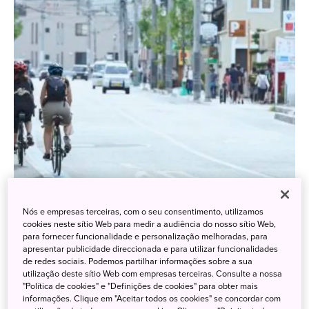
Nós e empresas terceiras, com o seu consentimento, utilizamos
Crédito @JNTO | Shimanami Kaido, Hiroshima, Chugoku
cookies neste sítio Web para medir a audiência do nosso sítio Web,
para fornecer funcionalidade e personalização melhoradas, para
apresentar publicidade direccionada e para utilizar funcionalidades
de redes sociais. Podemos partilhar informações sobre a sua
utilização deste sítio Web com empresas terceiras. Consulte a nossa
Assim, por que não fazê-lo em um país que oferece
"Política de cookies" e "Definições de cookies" para obter mais
belezas naturais deslumbrantes e mais de 25 locais
informações. Clique em "Aceitar todos os cookies" se concordar com