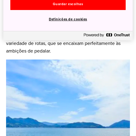
Guardar escolhas
Não importa se você é um ciclista experiente, que sempre
Definições de cookies
manteve uma abordagem aventureira para viajar, ou
alguém que apenas recentemente adotou o exercício
regular; As ciclovias do Japão oferecem uma ampla
variedade de rotas, que se encaixam perfeitamente às
ambições de pedalar.