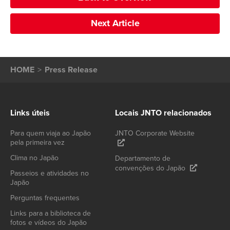
Next Article
HOME
Press Release
Links úteis
Locais JNTO relacionados
Para quem viaja ao Japão
JNTO Corporate Website
pela primeira vez
Clima no Japão
Departamento de
convenções do Japão
Passeios e atividades no
Japão
Perguntas frequentes
Links para a biblioteca de
fotos e vídeos do Japão