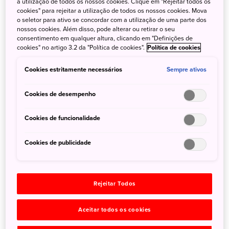
considerados Patrimônios Mundiais pela Unesco?
a utilização de todos os nossos cookies. Clique em "Rejeitar todos os
cookies" para rejeitar a utilização de todos os nossos cookies. Mova
o seletor para ativo se concordar com a utilização de uma parte dos
nossos cookies. Além disso, pode alterar ou retirar o seu
consentimento em qualquer altura, clicando em "Definições de
Com os indicadores de vacinação avançando
cookies" no artigo 3.2 da "Política de cookies".
Política de cookies
positivamente e as taxas de infecção diminuindo em todo
o mundo, o distanciamento social e o confinamento
Cookies estritamente necessários
Sempre ativos
impostos pela pandemia começam a ser revistos. É um
momento auspicioso para o planejamento de futuras
Cookies de desempenho
viagens.
Cookies de funcionalidade
Cookies de publicidade
Adicione mais emoção ao escolher uma bicicleta como
principal meio de transporte para sua viagem. Além de
garantir um passeio sem aglomerações, experimente o
turismo de uma perspectiva única e renovada,
Rejeitar Todos
descobrindo locais interessantes e diferentes dos
tradicionais.
Aceitar todos os cookies