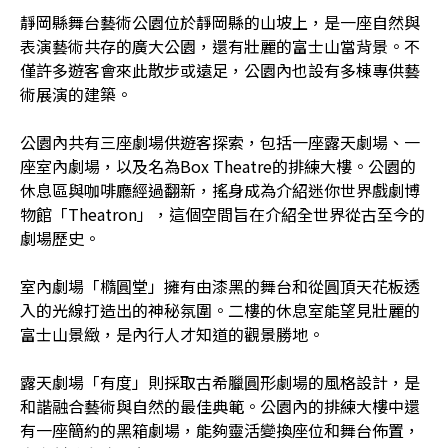
靜岡縣舞台藝術公園位於靜岡縣的山坡上，是一座自然與
表演藝術共存的廣大公園，還有壯麗的富士山當背景。不
僅許多遊客會來此散步或遠足，公園內也設有多棟專供藝
術展演的建築。
公園內共有三座劇場供遊客探索，包括一座露天劇場、一
座室內劇場，以及名為Box Theatre的排練大樓。公園的
休息區與咖啡廳經過翻新，搖身成為介紹迷你世界戲劇博
物館「Theatron」，這個空間旨在介紹全世界從古至今的
劇場歷史。
室內劇場「橢圓堂」擁有由漆黑的舞台和從圓頂天花板透
入的光線打造出的神秘氛圍。二樓的休息室能望見壯麗的
富士山景緻，是內行人才知道的觀景勝地。
露天劇場「有度」則採取古希臘圓形劇場的風格設計，是
和諧融合藝術與自然的最佳典範。公園內的排練大樓中還
有一座簡約的黑箱劇場，能夠靈活變換座位和舞台佈置，