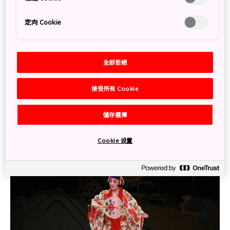
然而，恩納村可不只有海洋運動。遊客們也可以在此體驗
定向 Cookie
當地的文化活動，例如學習演奏三線。這種傳統三弦樂器
是沖繩音樂中不可或缺的要素，音色類似於日本的三味
線。
全部拒絕
除了三線課程，遊客們也有機會穿上沖繩的琉裝，這種服
裝比傳統日本和服更加輕便、透氣。另外，您還可以參加
接受所有 Cookie
琉球舞課程。琉球舞是沖繩的傳統舞蹈，具有深厚的歷史
背景，深受該地獨特的文化與歷史影響。琉球舞當中，又
儲存選擇
能區分出數種不同的類型，包括古典舞、雜舞與創作舞。
Cookie 设置