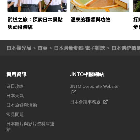
武道之旅：探索日本景點
溫泉的種類與功效
探
與武術傳統
步
日本觀光局
首頁
日本最新動態 電子雜誌
日本傳統藝
實用資訊
JNTO相關網站
遊日攻略
JNTO Corporate Website
日本天氣
日本會議事務處
日本旅遊與活動
常見問題
日本照片與影片資料庫連
結