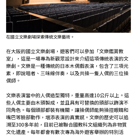
在國立文樂劇場探索傳統文樂藝術。
在大阪的國立文樂劇場，遊客們可以參加「文樂鑑賞教
室」，這是一場專為新觀眾設計來介紹這項傳統表演的文
樂劇。文樂是一種傳統的日本木偶戲表演，包含了三項元
素，即說唱者、三味線伴奏，以及共操一隻人偶的三位操
偶師。
文樂表演當中的人偶造型獨特，重量高達10公斤以上。這
些人偶主要由木頭製成，並且具有可替換的頭部以飾演不
同角色。每個頭部都裝有機關，讓操偶師能夠操控眼睛和
嘴巴等臉部動作，增添表演的真實感。文樂的歷史可以追
溯至300多年前，目前已被聯合國教科文組織列為非物質
文化遺產。每年都會有數次專為海外遊客舉辦的特別活