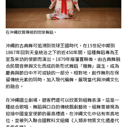
在沖繩欣賞傳統的琉球舞蹈。
沖繩的古典舞可追溯到琉球王國時代，在15世紀中期到
1867年回到天皇統治之下的近450年間，這種舞蹈專為王
室及來訪的使節而演出。1879年廢藩置縣後，由古典舞融
合民間音樂與文化而成的新形式舞蹈「雜舞」誕生，成為
慶典與節日中不可或缺的一部分。相對地，創作舞則在保
留傳統元素的同時，加入現代編舞，展現當代與沖繩文化
的融合。
在沖繩國立劇場，遊客們還可以欣賞到組舞表演。這是一
種結合歌唱、舞蹈與口白的傳統戲劇藝術。組舞曾被視為
迎接中國皇室使節的最高禮遇，在沖繩文化中佔有崇高地
位，並被列入聯合國教科文組織《人類非物質文化遺產代
表作名錄》。