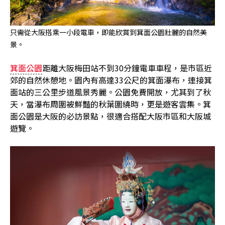
只需從大阪搭乘一小段電車，即能欣賞到箕面公園壯麗的自然美
景。
箕面公園
距離大阪梅田站不到30分鐘電車車程，是市區近
郊的自然休憩地。園內有高達33公尺的箕面瀑布，連接箕
面站的三公里步道風景秀麗。公園免費開放，尤其到了秋
天，當瀑布周圍被鮮豔的秋葉圍繞時，更是遊客雲集。箕
面公園是大阪的必訪景點，很適合搭配大阪市區和大阪城
遊覽。