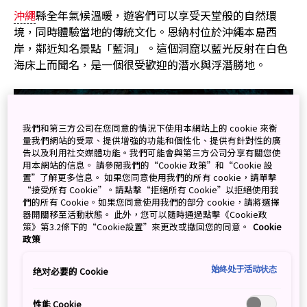
沖繩
縣全年氣候溫暖，遊客們可以享受天堂般的自然環
境，同時體驗當地的傳統文化。恩納村位於沖繩本島西
岸，鄰近知名景點「藍洞」。這個洞窟以藍光反射在白色
海床上而聞名，是一個很受歡迎的潛水與浮潛勝地。
我們和第三方公司在您同意的情況下使用本網站上的 cookie 來衡
量我們網站的受眾、提供增強的功能和個性化、提供有針對性的廣
告以及利用社交媒體功能。我們可能會與第三方公司分享有關您使
用本網站的信息。 請參閱我們的“Cookie 政策”和“Cookie 設
置”了解更多信息。 如果您同意使用我們的所有 cookie，請單擊
“接受所有 Cookie”。請點擊“拒絕所有 Cookie”以拒絕使用我
們的所有 Cookie。如果您同意使用我們的部分 cookie，請將選擇
器開關移至活動狀態。 此外，您可以隨時通過點擊《Cookie政
策》第3.2條下的“Cookie設置”來更改或撤回您的同意。
Cookie
政策
始终处于活动状态
绝对必要的 Cookie
參觀沖繩知名的潛水勝地「藍洞」。
圖片來源：©︎恩納村觀光協會
性能 Cookie