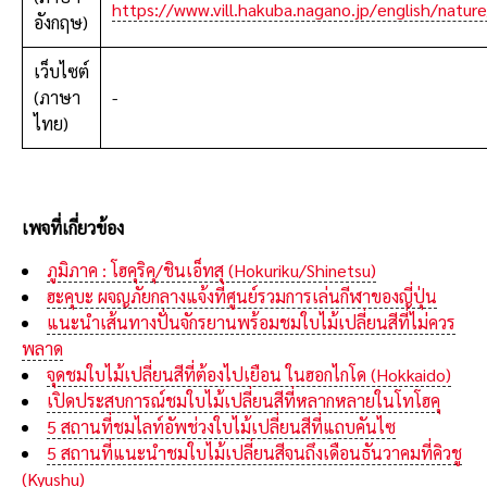
https://www.vill.hakuba.nagano.jp/english/natur
อังกฤษ)
เว็บไซต์
(ภาษา
-
ไทย)
เพจที่เกี่ยวข้อง
ภูมิภาค : โฮคุริคุ/ชินเอ็ทสุ (Hokuriku/Shinetsu)
ฮะคุบะ ผจญภัยกลางแจ้งที่ศูนย์รวมการเล่นกีฬาของญี่ปุ่น
แนะนำเส้นทางปั่นจักรยานพร้อมชมใบไม้เปลี่ยนสีที่ไม่ควร
พลาด
จุดชมใบไม้เปลี่ยนสีที่ต้องไปเยือน ในฮอกไกโด (Hokkaido)
เปิดประสบการณ์ชมใบไม้เปลี่ยนสีที่หลากหลายในโทโฮคุ
5 สถานที่ชมไลท์อัพช่วงใบไม้เปลี่ยนสีที่แถบคันไซ
5 สถานที่แนะนำชมใบไม้เปลี่ยนสีจนถึงเดือนธันวาคมที่คิวชู
(Kyushu)