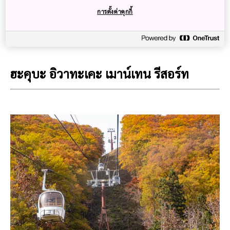
การตั้งค่าคุกกี้
*ปรากฏการณ์ซันดันโคโยจะเกิดขึ้นในช่วงเดือนตุลาคมและขึ้น
อยู่กับสภาพอากาศว่าหิมะจะตกเมื่อใด*
ฮะคุบะ อิวาทะเคะ เมาน์เทน รีสอร์ท