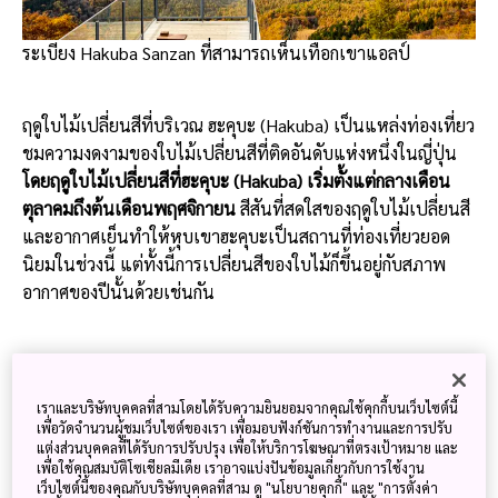
ระเบียง Hakuba Sanzan ที่สามารถเห็นเทือกเขาแอลป์
ฤดูใบไม้เปลี่ยนสีที่บริเวณ ฮะคุบะ (Hakuba) เป็นแหล่งท่องเที่ยว
ชมความงดงามของใบไม้เปลี่ยนสีที่ติดอันดับแห่งหนึ่งในญี่ปุ่น
โดยฤดูใบไม้เปลี่ยนสีที่ฮะคุบะ (Hakuba) เริ่มตั้งแต่กลางเดือน
ตุลาคมถึงต้นเดือนพฤศจิกายน
สีสันที่สดใสของฤดูใบไม้เปลี่ยนสี
และอากาศเย็นทำให้หุบเขาฮะคุบะเป็นสถานที่ท่องเที่ยวยอด
นิยมในช่วงนี้ แต่ทั้งนี้การเปลี่ยนสีของใบไม้ก็ขึ้นอยู่กับสภาพ
อากาศของปีนั้นด้วยเช่นกัน
ปรากฏการณ์ที่สวยงามที่เรียกว่า ซันดันโค
โย
เราและบริษัทบุคคลที่สามโดยได้รับความยินยอมจากคุณใช้คุกกี้บนเว็บไซต์นี้
เพื่อวัดจำนวนผู้ชมเว็บไซต์ของเรา เพื่อมอบฟังก์ชันการทำงานและการปรับ
แต่งส่วนบุคคลที่ได้รับการปรับปรุง เพื่อให้บริการโฆษณาที่ตรงเป้าหมาย และ
เพื่อใช้คุณสมบัติโซเชียลมีเดีย เราอาจแบ่งปันข้อมูลเกี่ยวกับการใช้งาน
เว็บไซต์นี้ของคุณกับบริษัทบุคคลที่สาม ดู "นโยบายคุกกี้" และ "การตั้งค่า