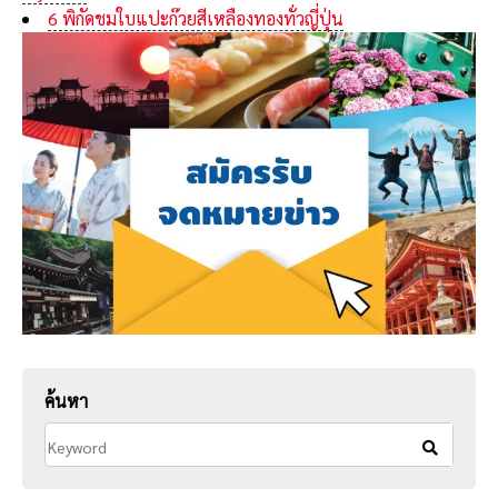
6 พิกัดชมใบแปะก๊วยสีเหลืองทองทั่วญี่ปุ่น
ค้นหา