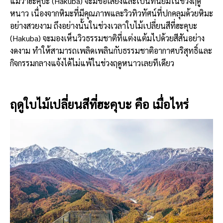
แม้ว่าฮะคุบะ (Hakuba) จะมีชื่อเสียงและเป็นที่นิยมในช่วงฤดู
หนาว เนื่องจากหิมะที่มีคุณภาพและวิวทิวทัศน์ที่ปกคลุมด้วยหิมะ
อย่างสวยงาม ถึงอย่างนั้นในช่วงเวลาใบไม้เปลี่ยนสีที่ฮะคุบะ
(Hakuba) จะมองเห็นวิวธรรมชาติที่แต่งแต้มไปด้วยสีสันอย่าง
งดงาม ทำให้สามารถเพลิดเพลินกับธรรมชาติอากาศบริสุทธิ์และ
กิจกรรมกลางแจ้งได้ไม่แพ้ในช่วงฤดูหนาวเลยทีเดียว
ฤดูใบไม้เปลี่ยนสีที่ฮะคุบะ คือ เมื่อไหร่