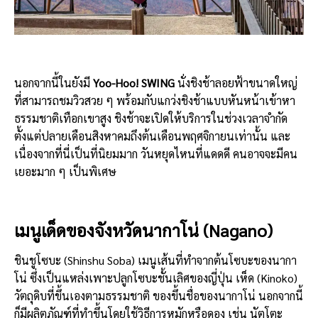
นอกจากนี้ในยังมี
Yoo-Hoo! SWING
นั่งชิงช้าลอยฟ้าขนาดใหญ่
ที่สามารถชมวิวสวย ๆ พร้อมกับแกว่งชิงช้าแบบหันหน้าเข้าหา
ธรรมชาติเทือกเขาสูง ชิงช้าจะเปิดให้บริการในช่วงเวลาจำกัด
ตั้งแต่ปลายเดือนสิงหาคมถึงต้นเดือนพฤศจิกายนเท่านั้น และ
เนื่องจากที่นี่เป็นที่นิยมมาก วันหยุดไหนที่แดดดี คนอาจจะมีคน
เยอะมาก ๆ เป็นพิเศษ
เมนูเด็ดของจังหวัดนากาโน่ (Nagano)
ชินชูโซบะ (Shinshu Soba) เมนูเส้นที่ทำจากต้นโซบะของนากา
โน่ ซึ่งเป็นแหล่งเพาะปลูกโซบะชั้นเลิศของญี่ปุ่น เห็ด (Kinoko)
วัตถุดิบที่ขึ้นเองตามธรรมชาติ ของขึ้นชื่อของนากาโน่ นอกจากนี้
ก็มีผลิตภัณฑ์ที่ทำขึ้นโดยใช้วิธีการหมักหรือดอง เช่น นัตโตะ