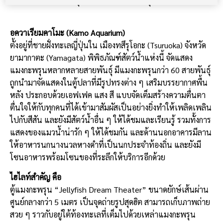
การจัดแสดงแมงกะพรุนหลากหลายสายพันธุ์ ที่อควาเรียมคาโมะ
อควาเรียมคาโมะ (Kamo Aquarium)
ตั้งอยู่ที่ชายฝั่งทะเลญี่ปุ่นใน เมืองทสึรุโอกะ (Tsuruoka) จังหวัด
ยามากาตะ (Yamagata) พิพิธภัณฑ์สัตว์น้ำแห่งนี้ จัดแสดง
แมงกะพรุนหลากหลายสายพันธุ์ มีแมงกะพรุนกว่า 60 สายพันธุ์
ถูกนำมาจัดแสดงในตู้ปลาที่มีรูปทรงต่าง ๆ เสริมบรรยากาศพื้น
หลัง ประกอบด้วยเอฟเฟค แสง สี แบบจัดเต็มสร้างความตื่นตา
ตื่นใจให้กับทุกคนที่ได้เข้ามาสัมผัสเป็นอย่างยิ่งทำให้เพลิดเพลิน
ไปกับสีสัน และยังมีสัตว์น้ำอื่น ๆ ให้ได้ชมและเรียนรู้ รวมทั้งการ
แสดงของแมวน้ำน่ารัก ๆ ให้ได้ชมกัน และด้านนอกอาคารมีลาน
ให้อาหารนกนางนวลหางดำที่เป็นนกประจำท้องถิ่น และยังมี
โซนอาหารพร้อมโซนของที่ระลึกให้บริการอีกด้วย
ไฮไลท์สำคัญ คือ
ตู้แมงกะพรุน “Jellyfish Dream Theater” ขนาดยักษ์เส้นผ่าน
ศูนย์กลางกว่า 5 เมตร เป็นจุดถ่ายรูปสุดฮิต สามารถเก็บภาพถ่าย
สวย ๆ ราวกับอยู่ใต้ท้องทะเลที่เต็มไปด้วยเหล่าแมงกะพรุน