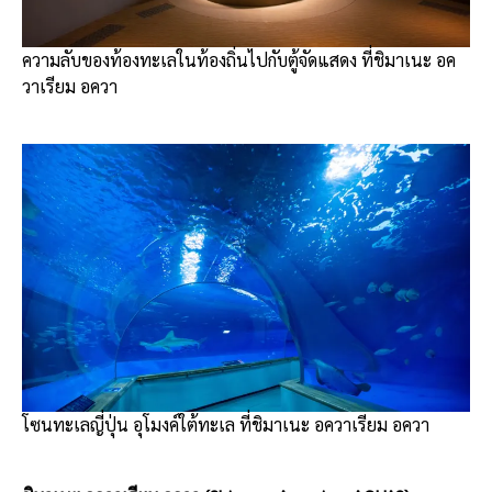
ความลับของท้องทะเลในท้องถิ่นไปกับตู้จัดแสดง ที่ชิมาเนะ อค
วาเรียม อควา
โซนทะเลญี่ปุ่น อุโมงค์ใต้ทะเล ที่ชิมาเนะ อควาเรียม อควา