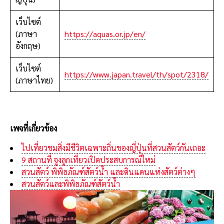
เว็บไซต์
(ภาษา
https://aquas.or.jp/en/
อังกฤษ)
เว็บไซต์
https://www.japan.travel/th/spot/2318/
(ภาษาไทย)
เพจที่เกี่ยวข้อง
ไปเที่ยวชมสิ่งมีชีวิตเฉพาะถิ่นของญี่ปุ่นที่สวนสัตว์กันเถอะ
9 สถานที่ จูงลูกเที่ยวเปิดประสบการณ์ใหม่
สวนสัตว์ พิพิธภัณฑ์สัตว์น้ำ และดินแดนแห่งสัตว์ต่างๆ
สวนสัตว์และพิพิธภัณฑ์สัตว์น้ำ