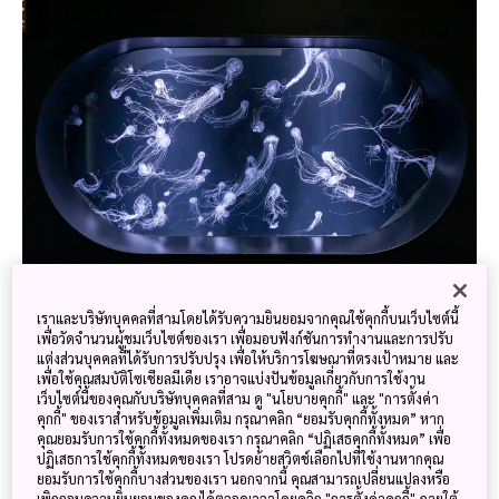
การจัดแสดงแมงกะพรุนมีการจัดแสง สี อย่างสวยงาม ที่อควา
เรียมคาโมะ
เราและบริษัทบุคคลที่สามโดยได้รับความยินยอมจากคุณใช้คุกกี้บนเว็บไซต์นี้
เพื่อวัดจำนวนผู้ชมเว็บไซต์ของเรา เพื่อมอบฟังก์ชันการทำงานและการปรับ
แต่งส่วนบุคคลที่ได้รับการปรับปรุง เพื่อให้บริการโฆษณาที่ตรงเป้าหมาย และ
เพื่อใช้คุณสมบัติโซเชียลมีเดีย เราอาจแบ่งปันข้อมูลเกี่ยวกับการใช้งาน
เว็บไซต์นี้ของคุณกับบริษัทบุคคลที่สาม ดู "นโยบายคุกกี้" และ "การตั้งค่า
คุกกี้" ของเราสำหรับข้อมูลเพิ่มเติม กรุณาคลิก “ยอมรับคุกกี้ทั้งหมด” หาก
คุณยอมรับการใช้คุกกี้ทั้งหมดของเรา กรุณาคลิก “ปฏิเสธคุกกี้ทั้งหมด” เพื่อ
ปฏิเสธการใช้คุกกี้ทั้งหมดของเรา โปรดย้ายสวิตช์เลือกไปที่ใช้งานหากคุณ
ยอมรับการใช้คุกกี้บางส่วนของเรา นอกจากนี้ คุณสามารถเปลี่ยนแปลงหรือ
เพิกถอนความยินยอมของคุณได้ตลอดเวลาโดยคลิก "การตั้งค่าคุกกี้" ภายใต้