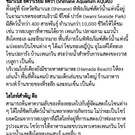
ชิมาเนะ อควาเรียม อควา (Shimane Aquarium AQUAS)
ตั้งอยู่ที่ จังหวัดชิมาเนะ (Shimane) พิพิธภัณฑ์สัตว์น้ำแห่งนี้อยู่
ในอาณาเขตของสวนอิวามิ ซีไซด์ ปาร์ค (Iwami Seaside Park)
มีสัตว์น้ำกว่า 400 สายพันธุ์ จำนวนกว่า 10,000 ชีวิตให้ได้ชม
เช่น วาฬเบลูกาที่หาชมได้ยาก เพนกวิน ปลาฉลาม แมวน้ำ
สิงโตทะเล และอีกมากมาย พื้นที่ภายในพิพิธภัณฑ์สัตว์น้ำแห่งนี้
แบ่งออกเป็นโซนต่าง ๆ ได้แก่ โซนทะเลญี่ปุ่น อุโมงค์ใต้ทะเล
โซนปะการัง บ้านเพนกวิน สระว่ายน้ำสำหรับการแสดงของวาฬ
เบลูกา เป็นต้น
บริเวณใกล้เคียงยังมีชายหาดฮามาดะ (Hamada Beach) ให้ลง
เล่นน้ำ พื้นที่ตั้งแคมป์ สนามเด็กเล่นขนาดใหญ่ ร้านอาหาร
คาเฟ่ ร้านขายของที่ระลึก และอนเซ็น เป็นต้น
ไฮไลท์สำคัญ คือ
สามารถค้นหาความลับของท้องทะเลไปกับตู้จัดแสดงในโซนต่าง
ๆ ได้ใกล้ชิดกับสัตว์น้ำผ่านหลากหลายกิจกรรม ไม่ว่าจะเป็นโชว์
ยอดนิยมจากวาฬเบลูกาที่มีไฮไลท์อยู่ที่การแสดงเป่าฟองอากาศ
รูปวงแหวน โชว์การให้อาหารและขบวนพาเหรดเพนกวิน โชว์
แมวน้ำและสิงโตทะเลแสนรู้ และอื่น ๆ