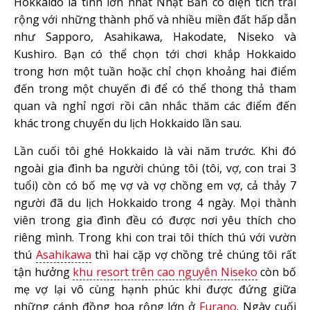
Hokkaido là tỉnh lớn nhất Nhật Bản có diện tích trải
rộng với những thành phố và nhiều miền đất hấp dẫn
như Sapporo, Asahikawa, Hakodate, Niseko và
Kushiro. Bạn có thể chọn tới chơi khắp Hokkaido
trong hơn một tuần hoặc chỉ chọn khoảng hai điểm
đến trong một chuyến đi để có thể thong thả tham
quan và nghỉ ngơi rồi cân nhắc thăm các điểm đến
khác trong chuyến du lịch Hokkaido lần sau.
Lần cuối tôi ghé Hokkaido là vài năm trước. Khi đó
ngoài gia đình ba người chúng tôi (tôi, vợ, con trai 3
tuổi) còn có bố mẹ vợ và vợ chồng em vợ, cả thảy 7
người đã du lịch Hokkaido trong 4 ngày. Mọi thành
viên trong gia đình đều có được nơi yêu thích cho
riêng mình. Trong khi con trai tôi thích thú với vườn
thú
Asahikawa
thì hai cặp vợ chồng trẻ chúng tôi rất
tận hưởng
khu resort trên cao nguyên Niseko
còn bố
mẹ vợ lại vô cùng hạnh phúc khi được đứng giữa
những cánh đồng hoa rộng lớn ở
Furano
. Ngày cuối