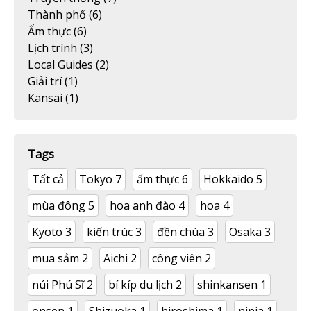
Thành phố
(6)
Ẩm thực
(6)
Lịch trình
(3)
Local Guides
(2)
Giải trí
(1)
Kansai
(1)
Tags
Tất cả
Tokyo
7
ẩm thực
6
Hokkaido
5
mùa đông
5
hoa anh đào
4
hoa
4
Kyoto
3
kiến trúc
3
đền chùa
3
Osaka
3
mua sắm
2
Aichi
2
công viên
2
núi Phú Sĩ
2
bí kíp du lịch
2
shinkansen
1
onsen
1
Shizuoka
1
hiroshima
1
ninja
1