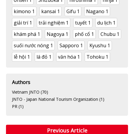
kimono
1
kansai
1
Gifu
1
Nagano
1
giải trí
1
trải nghiệm
1
tuyết
1
du lịch
1
khám phá
1
Nagoya
1
phố cổ
1
Chubu
1
suối nước nóng
1
Sapporo
1
Kyushu
1
lễ hội
1
lá đỏ
1
văn hóa
1
Tohoku
1
Authors
Vietnam JNTO
(70)
JNTO - Japan National Tourism Organization
(1)
PR
(1)
Previous Article