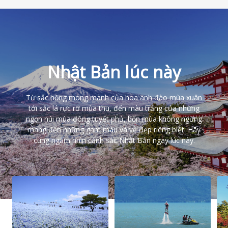
Nhật Bản lúc này
Từ sắc hồng mong manh của hoa anh đào mùa xuân
tới sắc lá rực rỡ mùa thu, đến màu trắng của những
ngọn núi mùa đông tuyết phủ, bốn mùa không ngừng
mang đến những gam màu và vẻ đẹp riêng biệt. Hãy
cùng ngắm nhìn cảnh sắc Nhật Bản ngay lúc này.