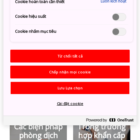
Luôn kích hoạt
Cookie hoàn toàn cần thiết
COVID-19
Cookie hiệu suất
Cookie nhắm mục tiêu
Thông báo
Những điểm
chính thức từ
lưu ý khi du
Từ chối tất cả
Chính phủ
lịch Nhật Bản
Nhật Bản
Chấp nhận mọi cookie
Lưu Lựa chọn
Cài đặt cookie
Các biện pháp
Trong trường
phòng dịch
hợp khẩn cấp