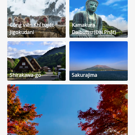
Công viên Khỉ tuyết
Kamakura
Jigokudani
Daibutsu (Đại Phật)
Shirakawa-go
Sakurajima