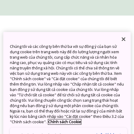
Ngày cập nhật: Thứ Sáu, ngày 27/5/2022
Chúng tôi đang chuẩn bị chào
Chúng tôi và các công ty bên thứ ba với sự đồng ý của bạn sử
dụng cookie trên trang web này để đo lường lượng người xem
đón bạn trở lại
trang web của chúng tôi, cung cấp chức năng và cá nhân hóa
nâng cao, phục vụ quảng cáo có mục tiêu và sử dụng các tính
năng truyền thông xã hội. Chúng tôi có thể chia sẻ thông tin về
Nhật Bản đang từng bước mở cửa du lịch. Chúng tôi đang thu
việc bạn sử dụng trang web này với các công ty bên thứ ba. Xem
xếp mọi điều kiện cần thiết để chào đón bạn trở lại. Chúng tôi
"Chính sách cookie" và "Cài đặt cookie" của chúng tôi để biết
thêm thông tin. Vui lòng nhấp vào "Chấp nhận tất cả cookie" nếu
sẽ chuẩn bị biến giấc mơ Nhật Bản của các bạn trở thành hiện
bạn đồng ý sử dụng tất cả cookie của chúng tôi. Vui lòng nhấp
thực, để bạn có thể thư thái ngâm mình tại suối khoáng nóng
vào "Từ chối tất cả cookie" để từ chối sử dụng tất cả cookie của
onsen trong những ngọn núi, tản bộ giữa khu vườn hay ngôi
chúng tôi. Vui lòng chuyển công tắc chọn sang trạng thái hoạt
đền đẹp như tranh vẽ, thưởng thức ramen nóng hổi ở quán
động nếu bạn đồng ý sử dụng một phần cookie của chúng tôi.
mỳ ẩn mình giữa phố phường...
Ngoài ra, bạn có thể thay đổi hoặc rút lại sự đồng ý của mình bất
kỳ lúc nào bằng cách nhấp vào "Cài đặt cookie" theo Điều 3.2 của
"Chính sách cookie".
Chính sách Cookie
Thông tin hữu ích liên quan tới