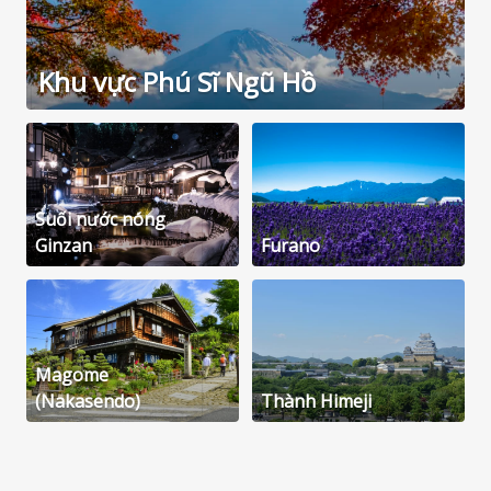
Khu vực Phú Sĩ Ngũ Hồ
Suối nước nóng
Ginzan
Furano
Magome
(Nakasendo)
Thành Himeji