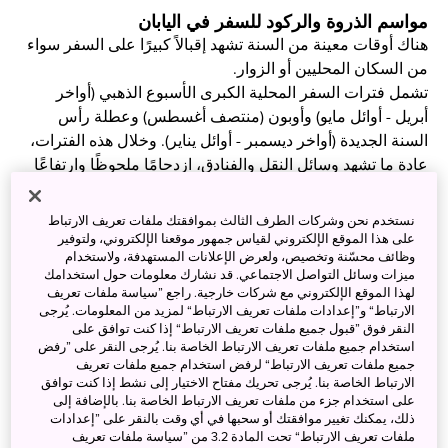
مواسم الذروة والركود للسفر في اليابان
هناك أوقات معينة من السنة تشهد إقبالاً كبيرًا على السفر سواء
من السكان المحليين أو الزوار.
تشمل فترات السفر المحلية الكبرى الأسبوع الذهبي (أواخر
أبريل - أوائل مايو) وأوبون (منتصف أغسطس) وعطلة رأس
السنة الجديدة (أواخر ديسمبر - أوائل يناير). وخلال هذه الفترات،
عادة ما تشهد وسائل النقل والفنادق، ازدحامًا ملحوظًا وارتفاعًا
نسبيًا في الأسعار.
وفي المقابل، تشمل مواسم الركود٬شهر يونيو (موسم الأمطار)
نستخدم نحن وشركات الطرف الثالث بموافقتك ملفات تعريف الارتباط
وأيام الأسبوع في شهري يناير وفبراير. وهذه الفترات عادة ما
على هذا الموقع الإلكتروني لقياس جمهور موقعنا الإلكتروني، ولتوفير
وظائف محسّنة وتخصيص، ولعرض الإعلانات المستهدفة، ولاستخدام
تكون أقل ازدحامًا وتوفر تجربة أكثر هدوءًا وراحة
ميزات وسائل التواصل الاجتماعي. قد نشارك معلومات حول استخدامك
لهذا الموقع الإلكتروني مع شركات خارجية. راجع ”سياسة ملفات تعريف
2. خطط
لمدة إقامتك
في اليابان
الارتباط“ و”إعدادات ملفات تعريف الارتباط“ لمزيد من المعلومات. يُرجى
النقر فوق ”قبول جميع ملفات تعريف الارتباط“ إذا كنت توافق على
استخدام جميع ملفات تعريف الارتباط الخاصة بنا. يُرجى النقر على ”رفض
جميع ملفات تعريف الارتباط“ لرفض استخدام جميع ملفات تعريف
الارتباط الخاصة بنا. يُرجى تحريك مفتاح الاختيار إلى نشط إذا كنت توافق
على استخدام جزء من ملفات تعريف الارتباط الخاصة بنا. بالإضافة إلى
ذلك، يمكنك تغيير موافقتك أو سحبها في أي وقت بالنقر على ”إعدادات
ملفات تعريف الارتباط“ تحت المادة 3.2 من ”سياسة ملفات تعريف