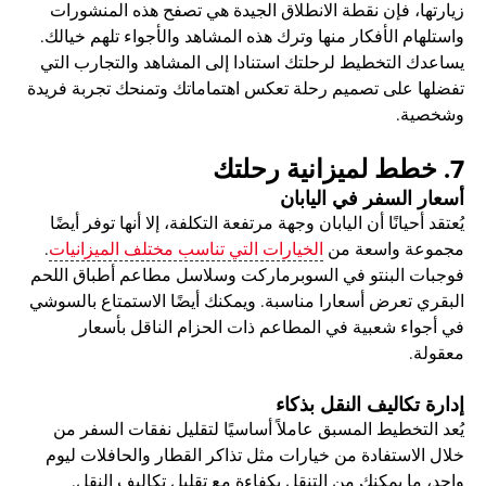
زيارتها، فإن نقطة الانطلاق الجيدة هي تصفح هذه المنشورات
واستلهام الأفكار منها وترك هذه المشاهد والأجواء تلهم خيالك.
يساعدك التخطيط لرحلتك استنادا إلى المشاهد والتجارب التي
تفضلها على تصميم رحلة تعكس اهتماماتك وتمنحك تجربة فريدة
وشخصية.
7. خطط لميزانية رحلتك
أسعار السفر في اليابان
يُعتقد أحيانًا أن اليابان وجهة مرتفعة التكلفة، إلا أنها توفر أيضًا
مجموعة واسعة من
الخيارات التي تناسب مختلف الميزانيات
.
فوجبات البنتو في السوبرماركت وسلاسل مطاعم أطباق اللحم
البقري تعرض أسعارا مناسبة. ويمكنك أيضًا الاستمتاع بالسوشي
في أجواء شعبية في المطاعم ذات الحزام الناقل بأسعار
معقولة.
إدارة تكاليف النقل بذكاء
يُعد التخطيط المسبق عاملاً أساسيًا لتقليل نفقات السفر من
خلال الاستفادة من خيارات مثل تذاكر القطار والحافلات ليوم
واحد، ما يمكنك من التنقل بكفاءة مع تقليل تكاليف النقل.