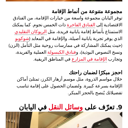
مجموعة متنوعة من أنماط الإقامة
توفر اليابان مجموعة واسعة من خيارات الإقامة، من الفنادق
الاقتصادية إلى
الفنادق الفاخرة
ذات الخمس نجوم. كما يمكنك
الاستمتاع بأنماط إقامة يابانية فريدة، مثل
الريوكان التقليدي
الذي يوفر تجربة يابانية أصيلة، والإقامة في المعابد (
شوكوبو
(حيث يمكنك المشاركة في ممارسات روحية مثل التأمل (الزن)
ونسخ النصوص البوذية)، و
فنادق الكبسولة
العملية والفريدة،
وتجارب
الإقامة في المزارع
في المناطق الريفية.
احجز مبكرًا لضمان راحتك
خلال مواسم الذروة، مثل موسم أزهار الكرز، تمتلئ أماكن
الإقامة بسرعة كبيرة. ولضمان الحصول على إقامة تناسب
تفضيلاتك يُنصح بالحجز المبكر.
9. تعرّف على
وسائل النقل
في اليابان