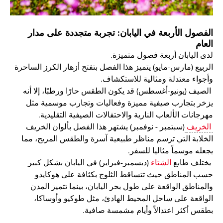
الفصول الأربعة في اليابان: تجربة متجددة على مدار
العام
لدى اليابان أربعة فصول متميزة.
الربيع (مارس-مايو) يتميز هذا الفصل بتفتح أزهار الكرز الساحرة
وأجواء معتدلة ومثالية للاستكشاف.
الصيف (يونيو-أغسطس) قد يكون الطقس حارًا ورطبًا، إلا أنه
يزخر بتجارب صيفية مميزة وفعاليات وتجارب موسمية مثل
مهرجانات الألعاب النارية والاحتفالات الصيفية التقليدية.
الخريف
(سبتمبر - نوفمبر) يشتهر هذا الفصل بألوان الخريف
الخلابة التي ترسم مناظر طبيعية آسرة والطقس المريح، مما
يجعله موسماً مثاليا للسفر.
يختلف طابع
الشتاء
(ديسمبر-فبراير) في اليابان بشكل كبير
حسب المناطق حيث تتساقط الثلوج بكثافة على هوكايدو
والمناطق الواقعة على طول بحر اليابان، بينما تتميز المدن
الواقعة على ساحل المحيط الهادئ، مثل طوكيو وأوساكا،
بطقس أكثر اعتدالاً وأيام مشمسة صافية.