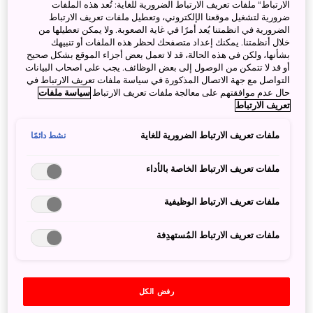
الارتباط“ ملفات تعريف الارتباط الضرورية للغاية: تُعد هذه الملفات
ضرورية لتشغيل موقعنا الإلكتروني، وتعطيل ملفات تعريف الارتباط
الضرورية في انظمتنا يُعد أمرًا في غاية الصعوبة. ولا يمكن تعطيلها من
خلال أنظمتنا. يمكنك إعداد متصفحك لحظر هذه الملفات أو تنبيهك
بشأنها، ولكن في هذه الحالة، قد لا تعمل بعض أجزاء الموقع بشكل صحيح
أو قد لا تتمكن من الوصول إلى بعض الوظائف. يجب على اصحاب البيانات
التواصل مع جهة الاتصال المذكورة في سياسة ملفات تعريف الارتباط في
حال عدم موافقتهم على معالجة ملفات تعريف الارتباط
سياسة ملفات
تعريف الارتباط
مدة الرحلة:
أسبوع واحد أو أقل
ملفات تعريف الارتباط الضرورية للغاية
نشط دائمًا
إذا كانت مدة رحلتك أسبوعا أو أقل، يُنصح بالتركيز على مدينة
رئيسية واحدة، مثل طوكيو أو أوساكا، واستكشاف المناطق
ملفات تعريف الارتباط الخاصة بالأداء
القريبة في رحلات يومية٬ مما يساعد على تقليل التنقل
لمسافات طويلة وتغيير الفنادق والاستفادة إلى أقصى حد من
ملفات تعريف الارتباط الوظيفية
وقتك المحدود، والاستمتاع بتجربة سياحية مريحة وغنية، حتى لو
كانت زيارتك الأولى إلى اليابان.
ملفات تعريف الارتباط المُستهدِفة
مدة الرحلة:
من 10 أيام إلى أسبوعين
تعتمد الوجهات التي يمكنك زيارتها بشكل كبير على مدة الرحلة.
رفض الكل
في غضون 10 أيام إلى أسبوعين، يمكنك بسهولة زيارة ما يُعرف
بـ”المسار الذهبي“ Golden Route أي زيارة طوكيو وكيوتو