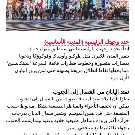
حدد وجهتك الرئيسية (المدينة الأساسية)
ابدأ بتحديد وجهتك الرئيسية التي ستنطلق منها رحلتك.
تتميز المدن الكبرى مثل طوكيو وأوساكا وفوكوؤكا وناغويا
بمطارات متطورة وخطوط قطارات فائقة السرعة "شينكانسين"
مما يجعلها نقاط انطلاق مريحة وسهلة حتى لمن يزور اليابان
لأول مرة.
تمتد اليابان من الشمال إلى الجنوب
نظرًا لأن البلاد تمتد لمسافة طويلة من الشمال إلى الجنوب،
يمكن أن تختلف الأجواء والمناظر الطبيعية بشكل ملحوظ حسب
المنطقة حتى في نفس الموسم. ويتميز شمال اليابان بدرجات
حرارة أكثر برودة ومناظر طبيعية خلابة وغنية بينما يتسم الجنوب
بأجواء دافئة بطابع منتجعي مميز.