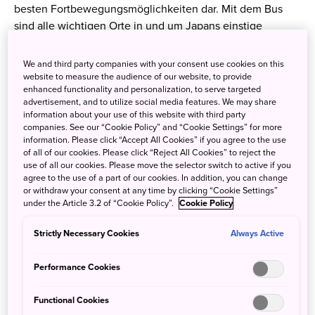
besten Fortbewegungsmöglichkeiten dar. Mit dem Bus
sind alle wichtigen Orte in und um Japans einstige
Hauptstadt gut erreichbar und zudem verschafft die Fahrt
mit dem Bus, anders als in der U-Bahn, einen
We and third party companies with your consent use cookies on this
wunderbaren Überblick über die Stadt. Gezahlt wird direkt
website to measure the audience of our website, to provide
enhanced functionality and personalization, to serve targeted
vorne beim Fahrer und der Preis richtet sich nach
advertisement, and to utilize social media features. We may share
gefahrenen Stationen. Ein Tipp für Touristen: Da viele
information about your use of this website with third party
Fahrtziele zumeist nur in Kanji angegeben sind, ist es
companies. See our “Cookie Policy” and “Cookie Settings” for more
information. Please click “Accept All Cookies” if you agree to the use
ratsam, sich vorher z.B. beim Tourist-Information-Center
of all of our cookies. Please click “Reject All Cookies” to reject the
zu informieren, welche Buslinie zum gewünschten Ziel
use of all our cookies. Please move the selector switch to active if you
führt.
agree to the use of a part of our cookies. In addition, you can change
or withdraw your consent at any time by clicking “Cookie Settings”
under the Article 3.2 of “Cookie Policy”.
Cookie Policy
Mit der U-Bahn schnell &
Strictly Necessary Cookies
Always Active
zuverlässig zu Kyotos Highlights
Performance Cookies
Functional Cookies
Um sich einen genauen Überblick über Kyoto und das