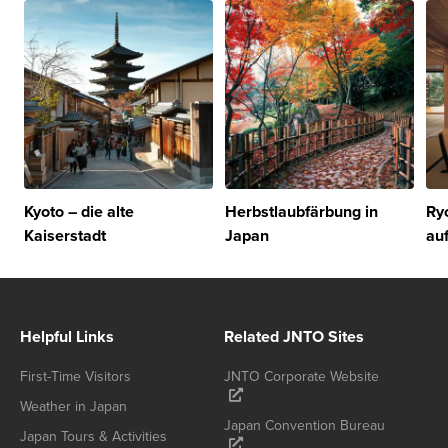
Kyoto – die alte
Herbstlaubfärbung in
Ry
Kaiserstadt
Japan
au
Helpful Links
Related JNTO Sites
First-Time Visitors
JNTO Corporate Website
Weather in Japan
Japan Convention Bureau
Japan Tours & Activities