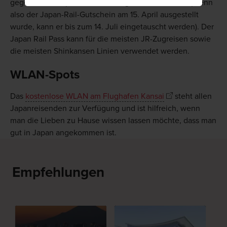
gegen einen Japan Rail Pass eingetauscht werden (Wenn
also der Japan-Rail-Gutschein am 15. April ausgestellt
wurde, kann er bis zum 14. Juli eingetauscht werden). Der
Japan Rail Pass kann für die meisten JR-Zugreisen sowie
die meisten Shinkansen Linien verwendet werden.
WLAN-Spots
Das
kostenlose WLAN am Flughafen Kansai
steht allen
Japanreisenden zur Verfügung und ist hilfreich, wenn
man die Lieben zu Hause wissen lassen möchte, dass man
gut in Japan angekommen ist.
Empfehlungen