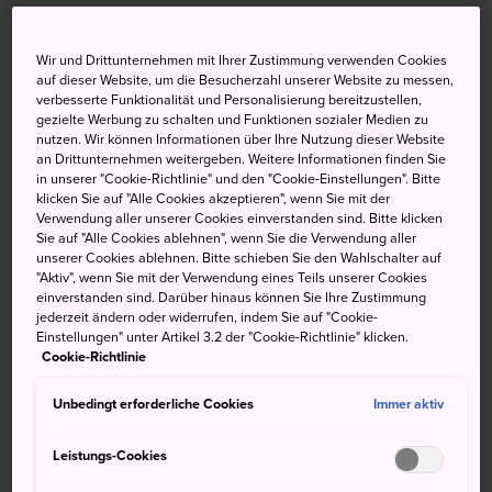
Mit dem Zug vom Kansai Airport
nach Osaka
Wir und Drittunternehmen mit Ihrer Zustimmung verwenden Cookies
auf dieser Website, um die Besucherzahl unserer Website zu messen,
Der Flughafen liegt etwa 50 Minuten von Shin-Osaka,
verbesserte Funktionalität und Personalisierung bereitzustellen,
gezielte Werbung zu schalten und Funktionen sozialer Medien zu
dem Verkehrsknoten für Shinkansen, und ungefähr 100
nutzen. Wir können Informationen über Ihre Nutzung dieser Website
Minuten vom Bahnhof
Kyoto
entfernt. JR Limited Express
an Drittunternehmen weitergeben. Weitere Informationen finden Sie
und Rapid Trains verkehren häufig zwischen dem
in unserer "Cookie-Richtlinie" und den "Cookie-Einstellungen". Bitte
klicken Sie auf "Alle Cookies akzeptieren", wenn Sie mit der
Flughafen und dem Zentrum von Osaka, sie benötigen
Verwendung aller unserer Cookies einverstanden sind. Bitte klicken
etwas über 30 Minuten. Die Kansai Airport Station
Sie auf "Alle Cookies ablehnen", wenn Sie die Verwendung aller
befindet sich im Terminal 1 des Kansai Flughafen. Weitere
unserer Cookies ablehnen. Bitte schieben Sie den Wahlschalter auf
"Aktiv", wenn Sie mit der Verwendung eines Teils unserer Cookies
Informationen über verfügbare Ziele und die benötigte
einverstanden sind. Darüber hinaus können Sie Ihre Zustimmung
Zeit finden Japanreisende auch hier:
Internationaler
jederzeit ändern oder widerrufen, indem Sie auf "Cookie-
Flughafen Kansai: Erreichbarkeit mit dem Zug
Einstellungen" unter Artikel 3.2 der "Cookie-Richtlinie" klicken.
Cookie-Richtlinie
Unbedingt erforderliche Cookies
Immer aktiv
Vom Kansai Airport mit dem Bus
ins Zentrum von Osaka
Leistungs-Cookies
Busse bieten eine weitere Option um in die Region
Kansai