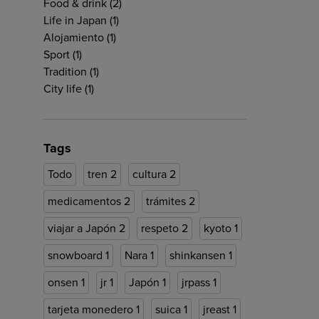
Food & drink
(2)
Life in Japan
(1)
Alojamiento
(1)
Sport
(1)
Tradition
(1)
City life
(1)
Tags
Todo
tren
2
cultura
2
medicamentos
2
trámites
2
viajar a Japón
2
respeto
2
kyoto
1
snowboard
1
Nara
1
shinkansen
1
onsen
1
jr
1
Japón
1
jrpass
1
tarjeta monedero
1
suica
1
jreast
1