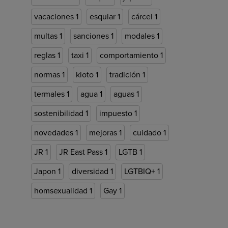
vacaciones
1
esquiar
1
cárcel
1
multas
1
sanciones
1
modales
1
reglas
1
taxi
1
comportamiento
1
normas
1
kioto
1
tradición
1
termales
1
agua
1
aguas
1
sostenibilidad
1
impuesto
1
novedades
1
mejoras
1
cuidado
1
JR
1
JR East Pass
1
LGTB
1
Japon
1
diversidad
1
LGTBIQ+
1
homsexualidad
1
Gay
1