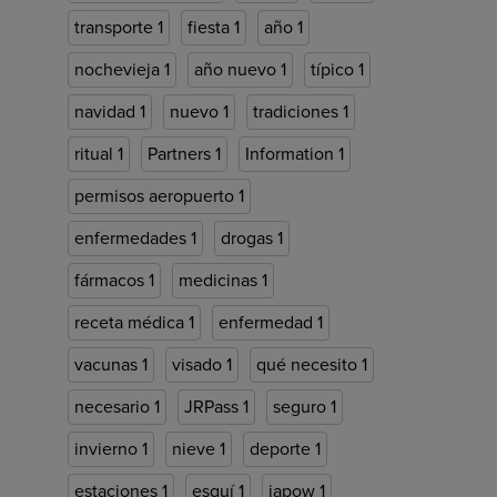
transporte
1
fiesta
1
año
1
nochevieja
1
año nuevo
1
típico
1
navidad
1
nuevo
1
tradiciones
1
ritual
1
Partners
1
Information
1
permisos aeropuerto
1
enfermedades
1
drogas
1
fármacos
1
medicinas
1
receta médica
1
enfermedad
1
vacunas
1
visado
1
qué necesito
1
necesario
1
JRPass
1
seguro
1
invierno
1
nieve
1
deporte
1
estaciones
1
esquí
1
japow
1