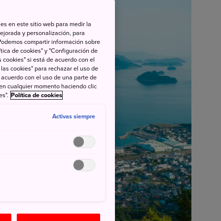
es en este sitio web para medir la
ejorada y personalización, para
s. Podemos compartir información sobre
tica de cookies" y "Configuración de
 cookies" si está de acuerdo con el
 las cookies" para rechazar el uso de
de acuerdo con el uso de una parte de
 en cualquier momento haciendo clic
es".
Política de cookies
Activas siempre