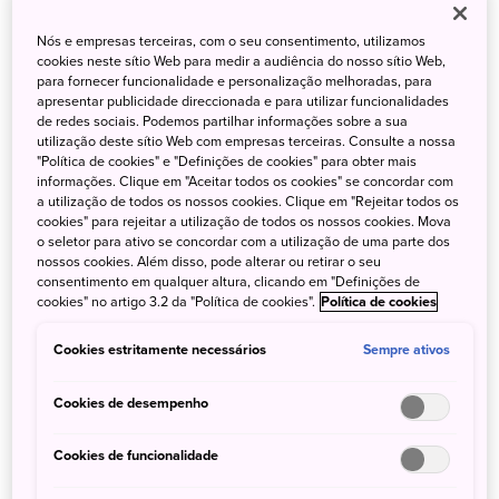
Nós e empresas terceiras, com o seu consentimento, utilizamos
cookies neste sítio Web para medir a audiência do nosso sítio Web,
para fornecer funcionalidade e personalização melhoradas, para
apresentar publicidade direccionada e para utilizar funcionalidades
de redes sociais. Podemos partilhar informações sobre a sua
utilização deste sítio Web com empresas terceiras. Consulte a nossa
"Política de cookies" e "Definições de cookies" para obter mais
informações. Clique em "Aceitar todos os cookies" se concordar com
a utilização de todos os nossos cookies. Clique em "Rejeitar todos os
cookies" para rejeitar a utilização de todos os nossos cookies. Mova
o seletor para ativo se concordar com a utilização de uma parte dos
nossos cookies. Além disso, pode alterar ou retirar o seu
consentimento em qualquer altura, clicando em "Definições de
cookies" no artigo 3.2 da "Política de cookies".
Política de cookies
Kaiseki ryori | Imagem: Shutterstock
Cookies estritamente necessários
Sempre ativos
Maravilhas Naturais
Cookies de desempenho
Destinos com natureza preservada oferecem uma beleza
Cookies de funcionalidade
singular, e o Japão está repleto desses lugares quase
secretos. Um deles é na
Ilha de Yakushima
, ao sul da