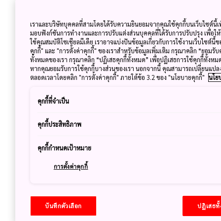
https://n-kishou.com/corp/news-contents/
https://tenki.jp/sakura/
เราและบริษัทบุคคลที่สามโดยได้รับความยินยอมจากคุณใช้คุกกี้บนเว็บไซต์นี้เพ
มอบฟังก์ชันการทำงานและการปรับแต่งส่วนบุคคลที่ได้รับการปรับปรุง เพื่อให
https://weathernews.jp/sakura/
ใช้คุณสมบัติโซเชียลมีเดีย เราอาจแบ่งปันข้อมูลเกี่ยวกับการใช้งานเว็บไซต์นี
คุกกี้" และ "การตั้งค่าคุกกี้" ของเราสำหรับข้อมูลเพิ่มเติม กรุณาคลิก “ยอมรับ
ทั้งหมดของเรา กรุณาคลิก “ปฏิเสธคุกกี้ทั้งหมด” เพื่อปฏิเสธการใช้คุกกี้ทั้งห
หากคุณยอมรับการใช้คุกกี้บางส่วนของเรา นอกจากนี้ คุณสามารถเปลี่ยนแป
ตารางพยากรณ์ซากุระบานแถบภ
ตลอดเวลาโดยคลิก "การตั้งค่าคุกกี้" ภายใต้ข้อ 3.2 ของ "นโยบายคุกกี้"
นโยบ
คุกกี้ที่จำเป็น
จังหวัด
ช่วงเวลาเริ่ม
คุกกี้ประสิทธิภาพ
เกียวโต
22 มีนาคม
คุกกี้กำหนดเป้าหมาย
โอซาก้า
24 มีนาคม
การตั้งค่าคุกกี้
นารา
24 มีนาคม
วาคายามะ
22 มีนาคม
บันทึกตัวเลือก
ปฏิเสธทั