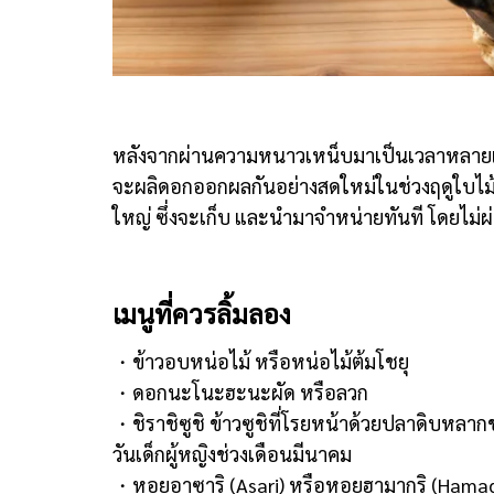
หลังจากผ่านความหนาวเหน็บมาเป็นเวลาหลายเดือ
จะผลิดอกออกผลกันอย่างสดใหม่ในช่วงฤดูใบไม้ผลิ
ใหญ่ ซึ่งจะเก็บ และนำมาจำหน่ายทันที โดยไม่ผ
เมนูที่ควรลิ้มลอง
・ข้าวอบหน่อไม้ หรือหน่อไม้ต้มโชยุ
・ดอกนะโนะฮะนะผัด หรือลวก
・ชิราชิซูชิ ข้าวซูชิที่โรยหน้าด้วยปลาดิบหลาก
วันเด็กผู้หญิงช่วงเดือนมีนาคม
・หอยอาซาริ (Asari) หรือหอยฮามากุริ (Hamagur