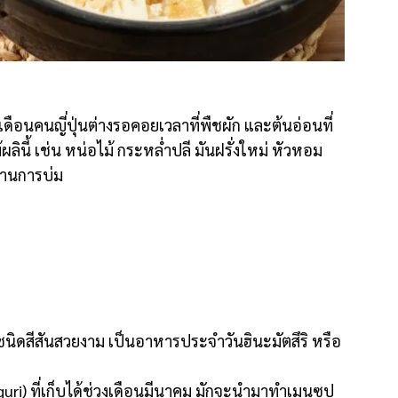
นคนญี่ปุ่นต่างรอคอยเวลาที่พืชผัก และต้นอ่อนที่
นี้ เช่น หน่อไม้ กระหล่ำปลี มันฝรั่งใหม่ หัวหอม
่านการบ่ม
ชนิดสีสันสวยงาม เป็นอาหารประจำวันฮินะมัตสึริ หรือ
i) ที่เก็บได้ช่วงเดือนมีนาคม มักจะนำมาทำเมนูซุป