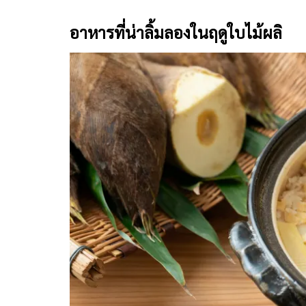
อาหารที่น่าลิ้มลองในฤดูใบไม้ผลิ