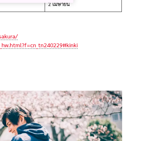
2 เมษายน
sakura/
ra_hw.html?f=cn_tn240229#kinki