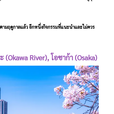
ตามฤดูกาลแล้ว อีกหนึ่งกิจกรรมที่แนะนำและไม่ควร
วะ (Okawa River), โอซาก้า (Osaka)