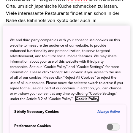
Orte, um sich japanische Küche schmecken zu lassen.
Viele interessante Restaurants findet man schon in der
Nähe des Bahnhofs von Kyoto oder auch im
traditionsreichen
Gion-Viertel
. Im Sommer bietet es sich
an sein Essen auf einer der zahlreichen Kawayuku-
We and third party companies with your consent use cookies on this
Terrassen einzunehmen, die entlang des Flusses
website to measure the audience of our website, to provide
Kamogawa oder bei anderen fließenden Gewässern
enhanced functionality and personalization, to serve targeted
aufgebaut werden und zum Sommer in Kyoto einfach
advertisement, and to utilize social media features. We may share
information about your use of this website with third party
dazugehören.
companies. See our “Cookie Policy” and “Cookie Settings” for more
information. Please click “Accept All Cookies” if you agree to the use
of all of our cookies. Please click “Reject All Cookies” to reject the
use of all our cookies. Please move the selector switch to active if you
agree to the use of a part of our cookies. In addition, you can change
or withdraw your consent at any time by clicking “Cookie Settings”
under the Article 3.2 of “Cookie Policy”.
Cookie Policy
Strictly Necessary Cookies
Always Active
Performance Cookies