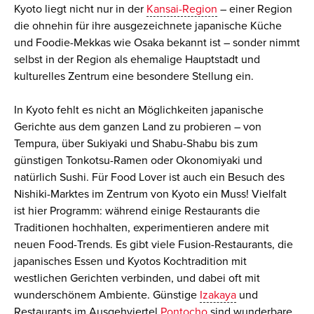
Kyoto liegt nicht nur in der
Kansai-Region
– einer Region
die ohnehin für ihre ausgezeichnete japanische Küche
und Foodie-Mekkas wie Osaka bekannt ist – sonder nimmt
selbst in der Region als ehemalige Hauptstadt und
kulturelles Zentrum eine besondere Stellung ein.
In Kyoto fehlt es nicht an Möglichkeiten japanische
Gerichte aus dem ganzen Land zu probieren – von
Tempura, über Sukiyaki und Shabu-Shabu bis zum
günstigen Tonkotsu-Ramen oder Okonomiyaki und
natürlich Sushi. Für Food Lover ist auch ein
Besuch des
Nishiki-Marktes im Zentrum von Kyoto ein Muss!
Vielfalt
ist hier Programm: während einige Restaurants die
Traditionen hochhalten, experimentieren andere mit
neuen Food-Trends. Es gibt viele Fusion-Restaurants, die
japanisches Essen und Kyotos Kochtradition mit
westlichen Gerichten verbinden, und dabei oft mit
wunderschönem Ambiente. Günstige
Izakaya
und
Restaurants im Ausgehviertel
Pontocho
sind wunderbare