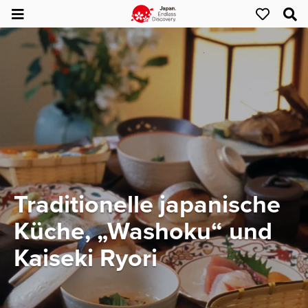
Traditionelle japanische
Küche, „Washoku“ und
Kaiseki Ryori